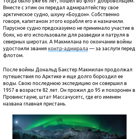
тогда было уже 66 лет, пошел во флот добровольцем.
Вместе с этим он передал адмиралтейству свое
арктическое судно, шхуну «Боудон». Собственно
говоря, капитаном этого корабля его и назначили.
Парусное судно предсказуемо не принимало участие в
боях, но его использовали для разведки и патруля в
северных широтах. А Макмилана по окончании войны
удостоили звания
контр-адмирала
— за заслуги перед
флотом.
После войны Дональд Бакстер Макмилан продолжал
путешествия по Арктике и еще долго бороздил ее
воды. Свою последнюю экспедицию он совершил в
1957 в возрасте 82 лет. Он прожил до 95 и похоронен в
Провинстауне, штат Массачусетс, где его именем
названа главная пристань.