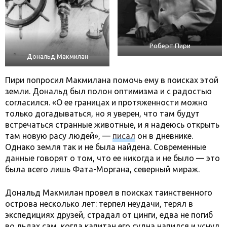
Роберт Пири
Дональд Макмилан
Пири попросил Макмилана помочь ему в поисках этой
земли. Дональд был полон оптимизма и с радостью
согласился. «О ее границах и протяженности можно
только догадываться, но я уверен, что там будут
встречаться странные животные, и я надеюсь открыть
там новую расу людей», —
писал
он в дневнике.
Однако земля так и не была найдена. Современные
данные говорят о том, что ее никогда и не было — это
была всего лишь Фата-Моргана, северный мираж.
Дональд Макмилан провел в поисках таинственного
острова несколько лет: терпел неудачи, терял в
экспедициях друзей, страдал от цинги, едва не погиб
во льдах сам, когда капитан его судна напился и уснул