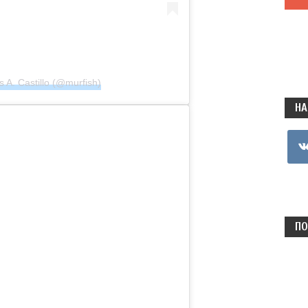
A. Castillo (@murfish)
НА
vkon
ПО