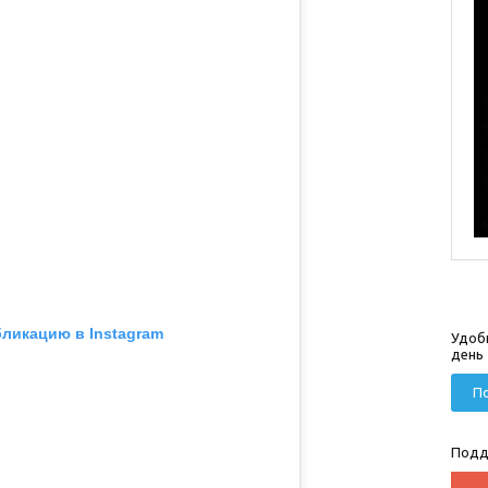
бликацию в Instagram
Удоб
день
По
Подд