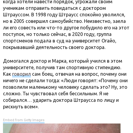
когда хотели навести порядок, угрожали своим
ученикам отправить повидаться с доктором
Штрауссом. В 1998 году Штраусс спокойно уволился,
но в 2005 совершил самоубийство. Неизвестно, заела
ли его совесть или что-то другое побудило его на этот
поступок, но только сейчас, в 2020 году, группа
спортсменов подала в суд на университет Огайо,
покрывавший деятельность своего доктора.
Домогался доктор и Марка, который учился в этом
университете, получив там спортивную стипендию.
Как
говорил
сам боец, отвечая на вопрос, почему они
ничего не сделали тогда: «Люди говорят: «Почему они
позволили маленькому человеку сделать это? Ну, это
сложно. Ты чувствовал себя бессильным. Я не
собирался… ударить доктора Штраусса по лицу и
рискнуть всем».
Embed from Getty Images