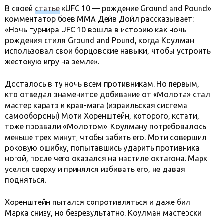
В своей
статье
«UFC 10 — рождение Ground and Pound»
комментатор боев MMA Дейв Дойл рассказывает:
«Ночь турнира UFC 10 вошла в историю как ночь
рождения стиля Ground and Pound, когда Коулман
использовал свои борцовские навыки, чтобы устроить
жестокую игру на земле».
Досталось в ту ночь всем противникам. Но первым,
кто отведал знаменитое добивание от «Молота» стал
мастер каратэ и крав-мага (израильская система
самообороны) Моти Хоренштейн, которого, кстати,
тоже прозвали «Молотом». Коулману потребовалось
меньше трех минут, чтобы забить его. Моти совершил
роковую ошибку, попытавшись ударить противника
ногой, после чего оказался на настиле октагона. Марк
уселся сверху и принялся избивать его, не давая
подняться.
Хоренштейн пытался сопротивляться и даже бил
Марка снизу, но безрезультатно. Коулман мастерски