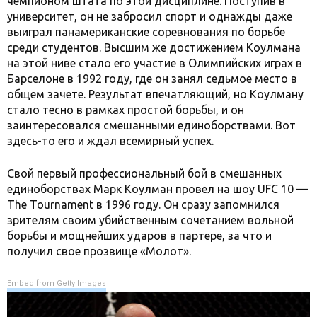
чемпионом штата по этой дисциплине. Поступив в
университет, он не забросил спорт и однажды даже
выиграл панамериканские соревнования по борьбе
среди студентов. Высшим же достижением Коулмана
на этой ниве стало его участие в Олимпийских играх в
Барселоне в 1992 году, где он занял седьмое место в
общем зачете. Результат впечатляющий, но Коулману
стало тесно в рамках простой борьбы, и он
заинтересовался смешанными единоборствами. Вот
здесь-то его и ждал всемирный успех.
Свой первый профессиональный бой в смешанных
единоборствах Марк Коулман провел на шоу UFC 10 —
The Tournament в 1996 году. Он сразу запомнился
зрителям своим убийственным сочетанием вольной
борьбы и мощнейших ударов в партере, за что и
получил свое прозвище «Молот».
Embed from Getty Images