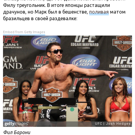
Филу треугольник. В итоге японцы растащили
драчунов, но Марк был в бешенстве,
поливая
матом
бразильцев в своей раздевалке:
Embed from Getty Images
Фил Барони