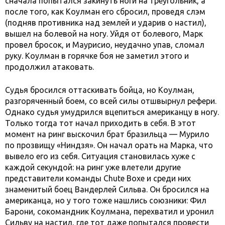
сначала попытался закинуть ноги на треугольник, а
после того, как Коулман его сбросил, проведя слэм
(подняв противника над землей и ударив о настил),
вышел на болевой на ногу. Уйдя от болевого, Марк
провел бросок, и Маурисио, неудачно упав, сломал
руку. Коулман в горячке боя не заметил этого и
продолжил атаковать.
Судья бросился оттаскивать бойца, но Коулман,
разгоряченный боем, со всей силы отшвырнул рефери.
Однако судья умудрился вцепиться американцу в ногу.
Только тогда тот начал приходить в себя. В этот
момент на ринг выскочил брат бразильца — Мурило
по прозвищу «Ниндзя». Он начал орать на Марка, что
вывело его из себя. Ситуация становилась хуже с
каждой секундой: на ринг уже влетели другие
представители команды Chute Boxe и среди них
знаменитый боец Вандерлей Сильва. Он бросился на
американца, но у того тоже нашлись союзники: Фил
Барони, сокомандник Коулмана, перехватил и уронил
Сильву на настил, где тот даже попытался провести