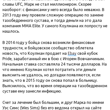
славы UFC, Марк не стал миллионером. Скорее
наоборот: с финансами у него всегда было неважно. В
2013 году ему провели сложную операцию по замене
тазобедренного сустава, и тогда деньги на это дала
компания MMA Elite. У самого Коулмана их попросту не
нашлось.
В 2014 году у бойца снова возникли финансовые
трудности, и бойцовское сообщество облетела
новость, что Коулман продает на
Eb
a
y
свой кубок
Pride, заработанный им в бою с Игорем Вовчанчиным.
Начальная ставка составляла 24 тысячи долларов. На
что именно Коулман хотел потратить эти деньги
выяснить не удалось, но догадки появляются, если
знать, что в 2015 году он снова попал в больницу.
Выяснилось, что во время операции на тазобедренном
суставе ему занесли инфекцию.
Счет за лечение был большим, и друг Марка по имени
Уэс Симс (Wes Sims) без его ведома открыл на сайте