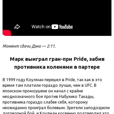
Момент сдачи Дэна — 2:11.
Марк выиграл гран-при Pride, забив
противника коленями в партере
В 1999 году Коулман перешел в Pride, так как в это
время там платили гораздо лучше, чем в UFC. В
японском промоушене он начал с крайне
неоднозначного боя против Набухико Такады,
противника гораздо слабее себя, которому
неожиданно проиграл болевым. Зрители заподозрили
договорной бой, и Коулман косвенно подтвердил это,