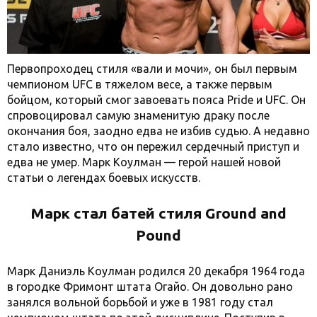
Первопроходец стиля «вали и мочи», он был первым
чемпионом UFC в тяжелом весе, а также первым
бойцом, который смог завоевать пояса Pride и UFC. Он
спровоцировал самую знаменитую драку после
окончания боя, заодно едва не избив судью. А недавно
стало известно, что он пережил сердечный приступ и
едва не умер. Марк Коулман — герой нашей новой
статьи о легендах боевых искусств.
Марк стал батей стиля Ground and
Pound
Марк Даниэль Коулман родился 20 декабря 1964 года
в городке Фримонт штата Огайо. Он довольно рано
занялся вольной борьбой и уже в 1981 году стал