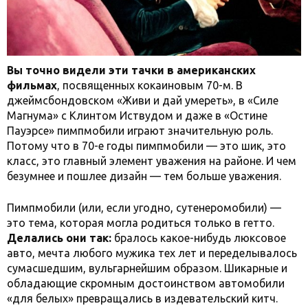
Вы точно видели эти тачки в американских
фильмах
, посвященных кокаиновым 70-м. В
джеймсбондовском «Живи и дай умереть», в «Силе
Магнума» с Клинтом Иствудом и даже в «Остине
Пауэрсе» пимпмобили играют значительную роль.
Потому что в 70-е годы пимпмобили — это шик, это
класс, это главный элемент уважения на районе. И чем
безумнее и пошлее дизайн — тем больше уважения.
Пимпмобили (или, если угодно, сутенеромобили) —
это тема, которая могла родиться только в гетто.
Делались они так:
бралось какое-нибудь люксовое
авто, мечта любого мужика тех лет и переделывалось
сумасшедшим, вульгарнейшим образом. Шикарные и
обладающие скромным достоинством автомобили
«для белых» превращались в издевательский китч.