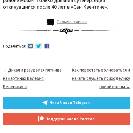
районе может только древний сутенер, едва
откинувшийся после 40 лет в «Сан-Квентине».
7 комментариев
Поделиться:
Навигация по записям
←
Дикая и разудалая пятница
Как перестать волноваться и
на картинах Валерия
начать слушать психоделику
Беленикина
новой волны
→
Читай нас в Telegram
Поддержи нас на Patreon