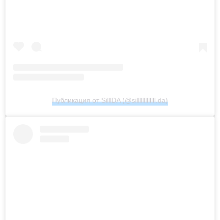
Публикация от SilllDA (@silllllllllllll.da)