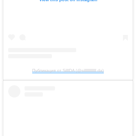
Публикация от SilllDA (@silllllllllllll.da)