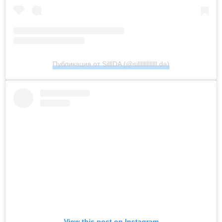
Публикация от SilllDA (@silllllllllllll.da)
View this post on Instagram