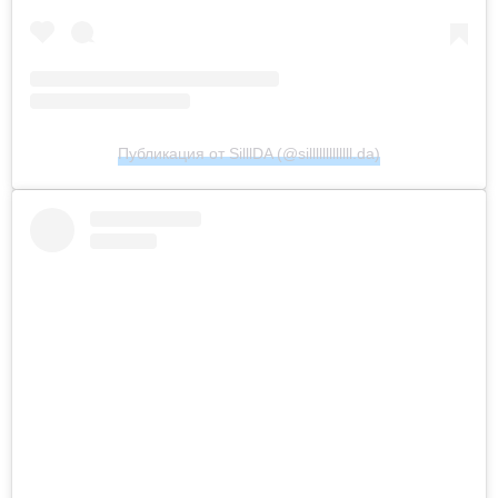
Публикация от SilllDA (@silllllllllllll.da)