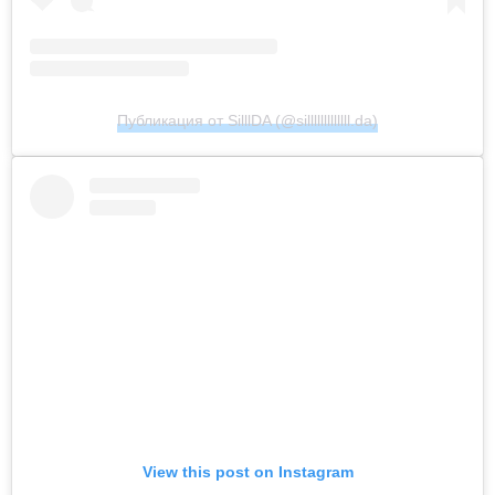
Публикация от SilllDA (@silllllllllllll.da)
View this post on Instagram