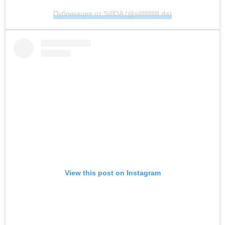
Публикация от SilllDA (@silllllllllllll.da)
View this post on Instagram