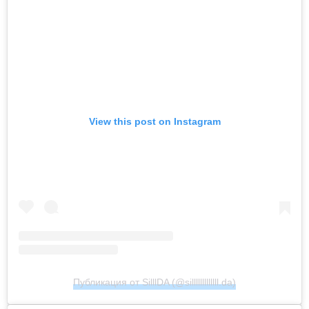
View this post on Instagram
Публикация от SilllDA (@silllllllllllll.da)