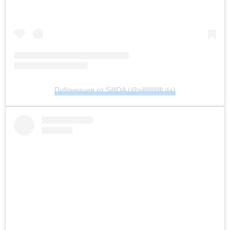
Публикация от SilllDA (@silllllllllllll.da)