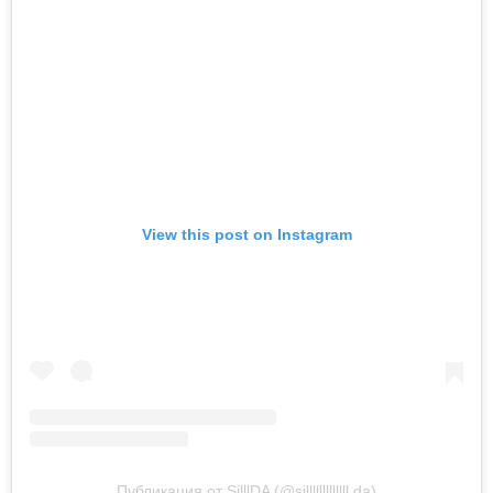
View this post on Instagram
Публикация от SilllDA (@silllllllllllll.da)