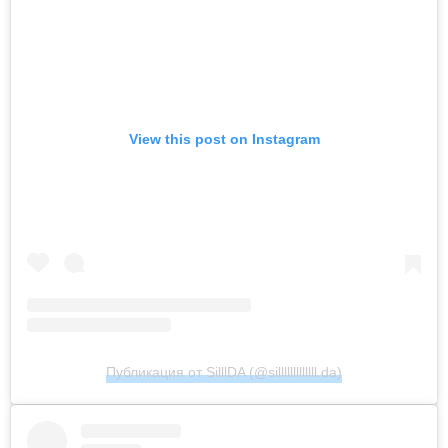
View this post on Instagram
Публикация от SilllDA (@silllllllllllll.da)