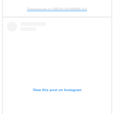
Публикация от SilllDA (@silllllllllllll.da)
View this post on Instagram