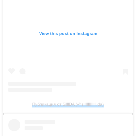
View this post on Instagram
Публикация от SilllDA (@silllllllllllll.da)