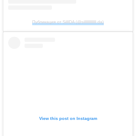
Публикация от SilllDA (@silllllllllllll.da)
View this post on Instagram