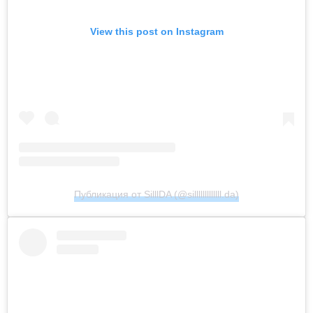
View this post on Instagram
Публикация от SilllDA (@silllllllllllll.da)