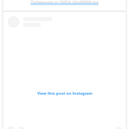
Публикация от SilllDA (@silllllllllllll.da)
View this post on Instagram