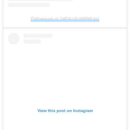
Публикация от SilllDA (@silllllllllllll.da)
View this post on Instagram