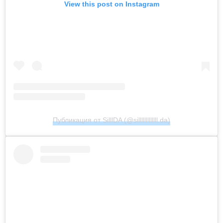
View this post on Instagram
Публикация от SilllDA (@silllllllllllll.da)