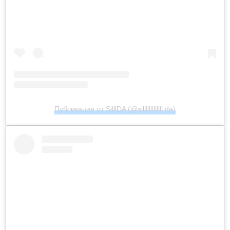
Публикация от SilllDA (@silllllllllllll.da)