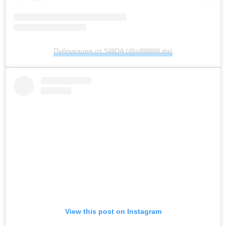
Публикация от SilllDA (@silllllllllllll.da)
View this post on Instagram