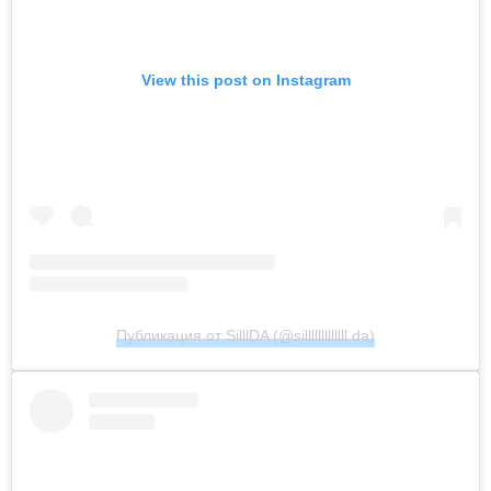
View this post on Instagram
Публикация от SilllDA (@silllllllllllll.da)