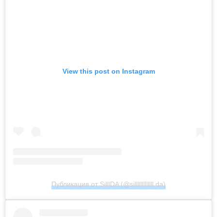
View this post on Instagram
Публикация от SilllDA (@silllllllllllll.da)