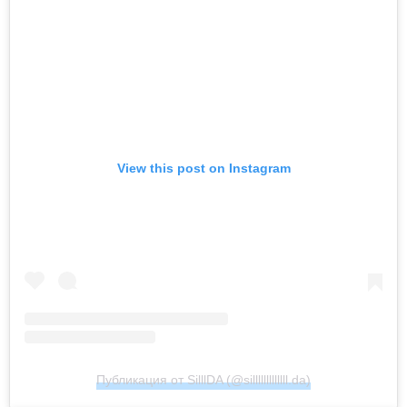
View this post on Instagram
Публикация от SilllDA (@silllllllllllll.da)