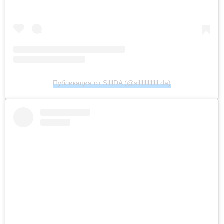
Публикация от SilllDA (@silllllllllllll.da)