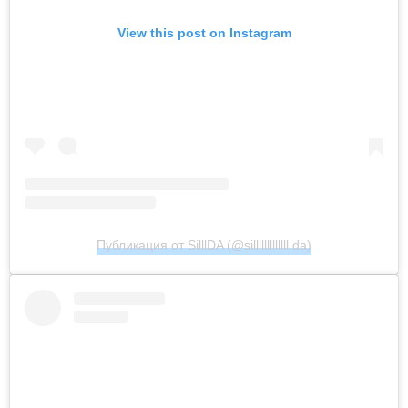
View this post on Instagram
Публикация от SilllDA (@silllllllllllll.da)