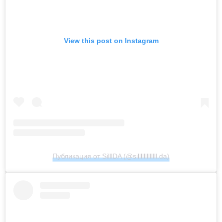
View this post on Instagram
Публикация от SilllDA (@silllllllllllll.da)