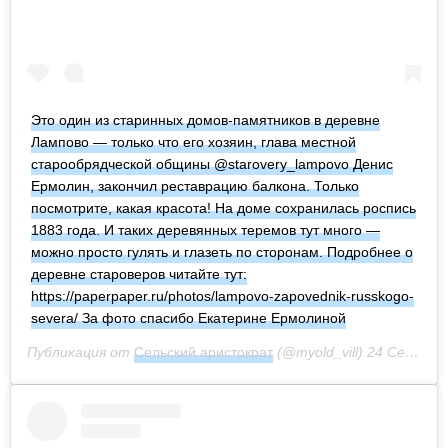
Это один из старинных домов-памятников в деревне
Лампово — только что его хозяин, глава местной
старообрядческой общины @starovery_lampovo Денис
Ермолин, закончил реставрацию балкона. Только
посмотрите, какая красота! На доме сохранилась роспись
1883 года. И таких деревянных теремов тут много —
можно просто гулять и глазеть по сторонам. Подробнее о
деревне староверов читайте тут:
https://paperpaper.ru/photos/lampovo-zapovednik-russkogo-
severa/ За фото спасибо Екатерине Ермолиной
Публикация от
Сельский аристократ
(@myold_vill)
24 Сен 2020 в 12:25 PDT