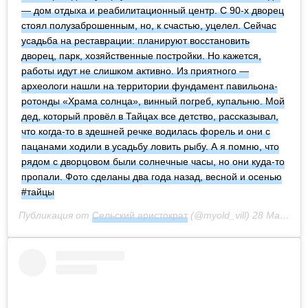
— дом отдыха и реабилитационный центр. С 90-х дворец
стоял полузаброшенным, но, к счастью, уцелел. Сейчас
усадьба на реставрации: планируют восстановить
дворец, парк, хозяйственные постройки. Но кажется,
работы идут не слишком активно. Из приятного —
археологи нашли на территории фундамент павильона-
ротонды «Храма солнца», винный погреб, купальню. Мой
дед, который провёл в Тайцах все детство, рассказывал,
что когда-то в здешней речке водилась форель и они с
пацанами ходили в усадьбу ловить рыбу. А я помню, что
рядом с дворцовом были солнечные часы, но они куда-то
пропали. Фото сделаны два года назад, весной и осенью
#тайцы
Публикация от
Сельский аристократ
(@myold_vill)
28 Май 2020 в 3:35 PDT