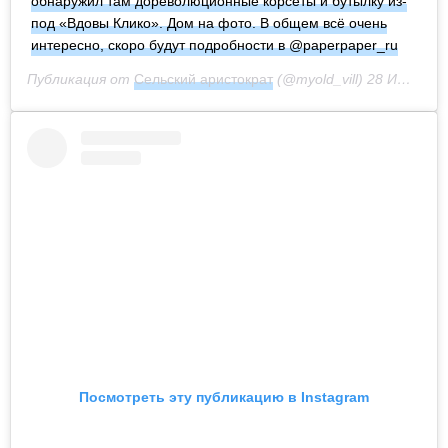
обнаружил там дореволюционные корсеты и бутылку из-
под «Вдовы Клико». Дом на фото. В общем всё очень
интересно, скоро будут подробности в @paperpaper_ru
Публикация от
Сельский аристократ
(@myold_vill)
28 Июн 2020 в 1:38 PDT
Посмотреть эту публикацию в Instagram