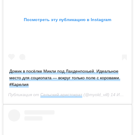
Посмотреть эту публикацию в Instagram
Домик в посёлке Микли под Лахденпохьей. Идеальное
место для социопата — вокруг только поле с коровами.
#Карелия
Публикация от
Сельский аристократ
(@myold_vill)
14 Июл 2020 в 10:02 PDT