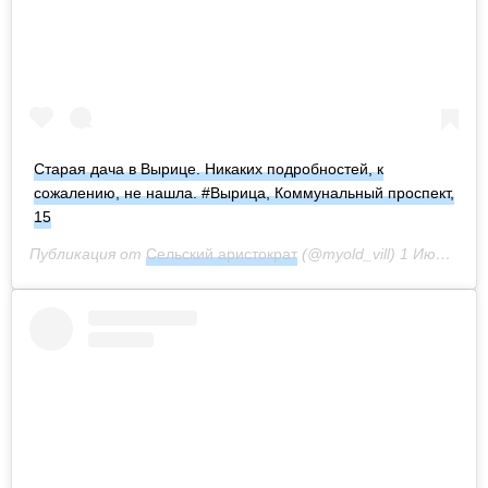
Старая дача в Вырице. Никаких подробностей, к
сожалению, не нашла. #Вырица, Коммунальный проспект,
15
Публикация от
Сельский аристократ
(@myold_vill)
1 Июн 2020 в 9:47 PDT