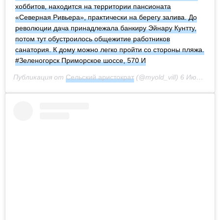
хоббитов, находится на территории пансионата
«Северная Ривьера», практически на берегу залива. До
революции дача принадлежала банкиру Эйнару Кунтту,
потом тут обустроилось общежитие работников
санатория. К дому можно легко пройти со стороны пляжа.
#Зеленогорск Приморское шоссе, 570 И
Публикация от
Сельский аристократ
(@myold_vill)
6 Июн 2020 в 8:49 PDT