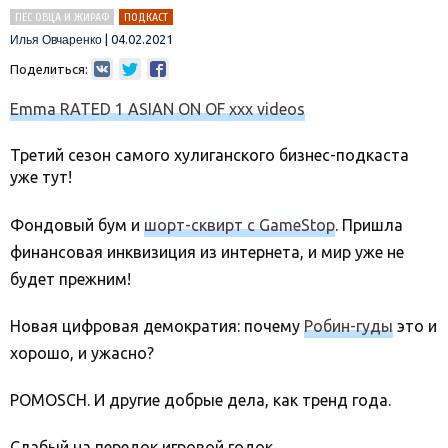
ПЕС ОВЦА И ЖИРАФ
ПОДКАСТ
|
04.02.2021
Илья Овчаренко
Поделиться:
Emma RATED 1 ASIAN ON OF xxx videos
Третий сезон самого хулиганского бизнес-подкаста
уже тут!
Фондовый бум и
шорт-сквирт с GameStop
. Пришла
финансовая инквизиция из интернета, и мир уже не
будет прежним!
Новая цифровая демократия: почему
Робин-гуды
это и
хорошо, и ужасно?
POMOSCH. И другие добрые дела, как тренд года.
Слабый на передок игровой годок.