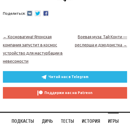
Поделиться:
Навигация по записям
←
Космовагина! Японская
Боевая муза: Тай Конти —
компания запустит в космос
реслерша и дзюдоистка
→
устройство для мастурбации в
невесомости
Читай нас в Telegram
Поддержи нас на Patreon
ПОДКАСТЫ
ДИЧЬ
ТЕСТЫ
ИСТОРИЯ
ИГРЫ