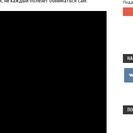
, не каждый полезет обниматься сам.
Подд
НА
vkon
ПО