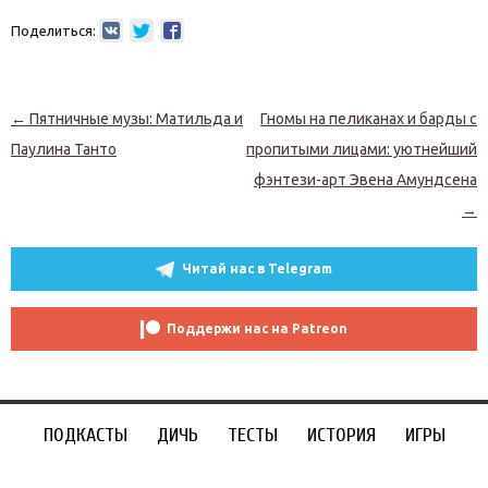
Поделиться:
Навигация по записям
←
Пятничные музы: Матильда и
Гномы на пеликанах и барды с
Паулина Танто
пропитыми лицами: уютнейший
фэнтези-арт Эвена Амундсена
→
Читай нас в Telegram
Поддержи нас на Patreon
ПОДКАСТЫ
ДИЧЬ
ТЕСТЫ
ИСТОРИЯ
ИГРЫ