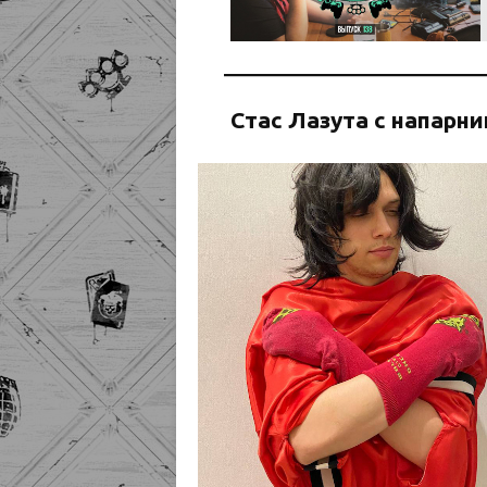
Стас Лазута с напарн