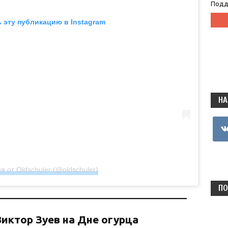
Подд
 эту публикацию в Instagram
НА
vkon
я от Oldschuler (@oldschuler)
ПО
Виктор Зуев на Дне огурца