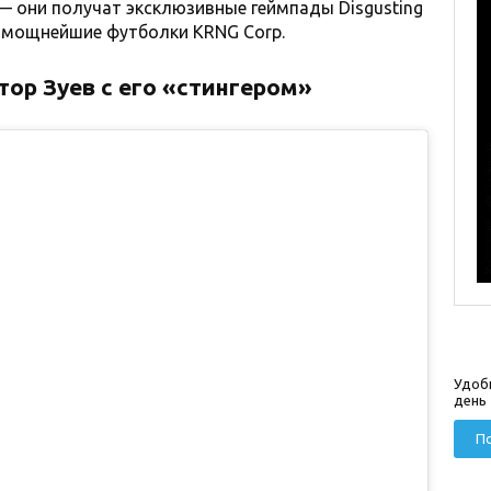
 они получат эксклюзивные геймпады Disgusting
 мощнейшие футболки KRNG Corp.
ктор Зуев с его «стингером»
Удоб
день
По