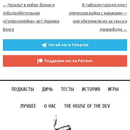
разработчиков, он уже подался на второй; его
Навигация по записям
←
Геральт в кибер-броне и
В тайском городе идет
новая игра Selfloss все еще в разработке и
зубодробительная
эпическая война с макаками —
должна выйти в следующем году. Как и все свои
«Суперсемейка»: арт Уоррика
они обезумели из-за секса и
прошлые игры, Selfloss он разрабатывает...
Вонга
джанкфуда
→
Читай нас в Telegram
Поддержи нас на Patreon
ПОДКАСТЫ
ДИЧЬ
ТЕСТЫ
ИСТОРИЯ
ИГРЫ
ЛУЧШЕЕ
О НАС
THE HOUSE OF THE DEV