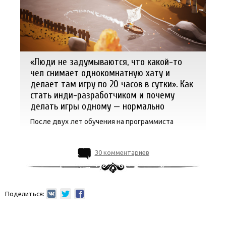
«Люди не задумываются, что какой-то
чел снимает однокомнатную хату и
делает там игру по 20 часов в сутки». Как
стать инди-разработчиком и почему
делать игры одному — нормально
После двух лет обучения на программиста
Александр Хорошавин понял, «что надо
развиваться» — и начал делать свои первые
30 комментариев
игры. Спустя несколько лет его проекты уже
крутятся в «Стиме», набирая умеренную, но все
же популярность, а Хорошавин курирует
магистерскую программу «Технологии
Поделиться:
разработки компьютерных игр» в ИТМО и
преподает введение в Unreal Engine. Став одним
из призеров в Первом всенародном конкурсе