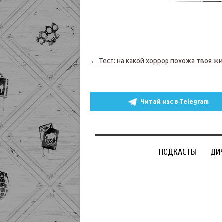
Навигация по записям
←
Тест: на какой хоррор похожа твоя ж
Читай нас в Telegram
ПОДКАСТЫ
ДИ