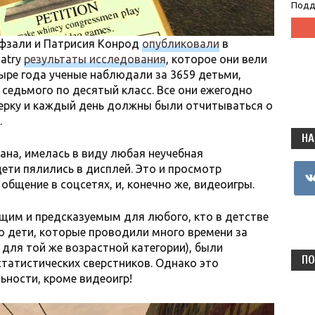
Подд
фзали и Патрисия Конрод
опубликовали
в
iatry
результаты исследования
, которое они вели
тыре года ученые наблюдали за 3659 детьми,
 седьмого по десятый класс. Все они ежегодно
ерку и каждый день должны были отчитываться о
.
НА
ана, имелась в виду любая неучебная
ети пялились в дисплей. Это и просмотр
vkon
 общение в соцсетях, и, конечно же, видеоигры.
щим и предсказуемым для любого, кто в детстве
то дети, которые проводили много времени за
 для той же возрастной категории), были
ПО
статистических сверстников. Однако это
ьности, кроме видеоигр!