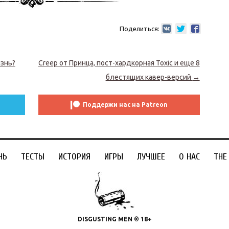
Поделиться:
изнь?
Creep от Принца, пост-хардкорная Toxic и еще 8
блестящих кавер-версий
→
Поддержи нас на Patreon
ЧЬ
ТЕСТЫ
ИСТОРИЯ
ИГРЫ
ЛУЧШЕЕ
О НАС
THE
DISGUSTING MEN © 18+