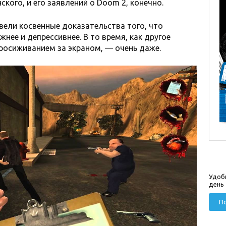
ского, и его заявлений о Doom 2, конечно.
вели косвенные доказательства того, что
нее и депрессивнее. В то время, как другое
росиживанием за экраном, — очень даже.
Удоб
день
По