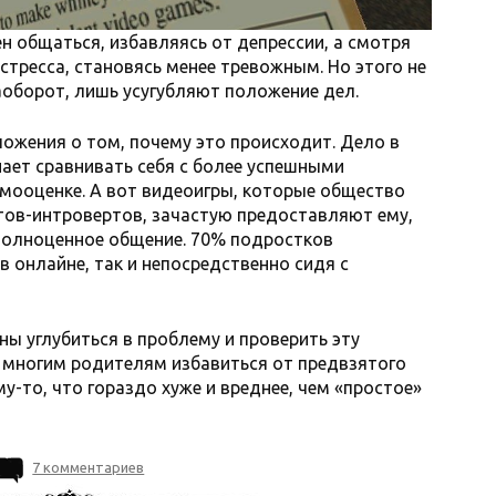
н общаться, избавляясь от депрессии, а смотря
стресса, становясь менее тревожным. Но этого не
аоборот, лишь усугубляют положение дел.
ожения о том, почему это происходит. Дело в
нает сравнивать себя с более успешными
самооценке. А вот видеоигры, которые общество
тов-интровертов, зачастую предоставляют ему,
 полноценное общение. 70% подростков
 в онлайне, так и непосредственно сидя с
ны углубиться в проблему и проверить эту
 многим родителям избавиться от предвзятого
му-то, что гораздо хуже и вреднее, чем «простое»
7 комментариев