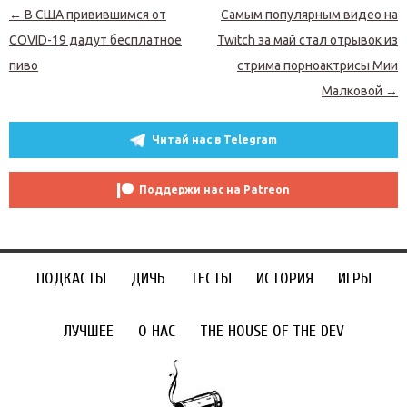
Навигация по записям
←
В США привившимся от
Самым популярным видео на
COVID-19 дадут бесплатное
Twitch за май стал отрывок из
пиво
стрима порноактрисы Мии
Малковой
→
Читай нас в Telegram
Поддержи нас на Patreon
ПОДКАСТЫ
ДИЧЬ
ТЕСТЫ
ИСТОРИЯ
ИГРЫ
ЛУЧШЕЕ
О НАС
THE HOUSE OF THE DEV