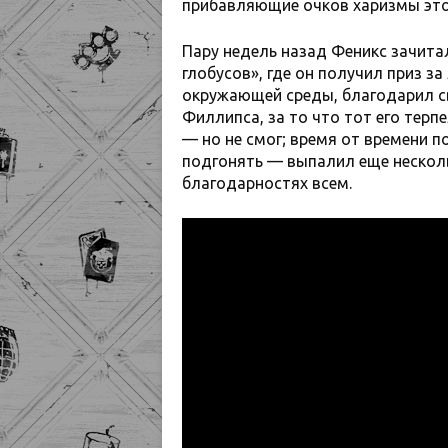
прибавляющие очков харизмы это
Пару недель назад Феникс зачита
глобусов», где он получил приз з
окружающей среды, благодарил св
Филлипса, за то что тот его терп
— но не смог; время от времени по
подгонять — выпалил еще несколь
благодарностях всем.