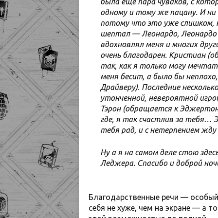
была еще пара чуваков, с кото
одному и тому же пацану. И ни 
потому что это уже слишком, 
шептал — Леонардо, Леонардо 
вдохновлял меня и многих други
очень благодарен. Кристиан (о
так, как я только могу мечтать
меня бесит, а было бы неплохо,
Драйверу). Последние нескольк
утонченной, невероятной игрой
Тэрон (обращается к Эджертон
где, я так счастлив за тебя… Э
тебя рад, и с нетерпением жд
Ну а я на самом деле стою здес
Леджера. Спасибо и доброй ноч
Благодарственные речи — особый 
себя не хуже, чем на экране — а т