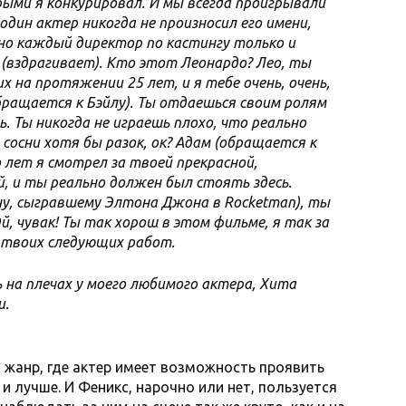
рыми я конкурировал. И мы всегда проигрывали
один актер никогда не произносил его имени,
но каждый директор по кастингу только и
(вздрагивает). Кто этот Леонардо? Лео, ты
х на протяжении 25 лет, и я тебе очень, очень,
бращается к Бэйлу). Ты отдаешься своим ролям
. Ты никогда не играешь плохо, что реально
 сосни хотя бы разок, ок? Адам (обращается к
о лет я смотрел за твоей прекрасной,
, и ты реально должен был стоять здесь.
у, сыгравшему Элтона Джона в Rocketman), ты
й, чувак! Ты так хорош в этом фильме, я так за
у твоих следующих работ.
ь на плечах у моего любимого актера, Хита
и.
жанр, где актер имеет возможность проявить
о и лучше. И Феникс, нарочно или нет, пользуется