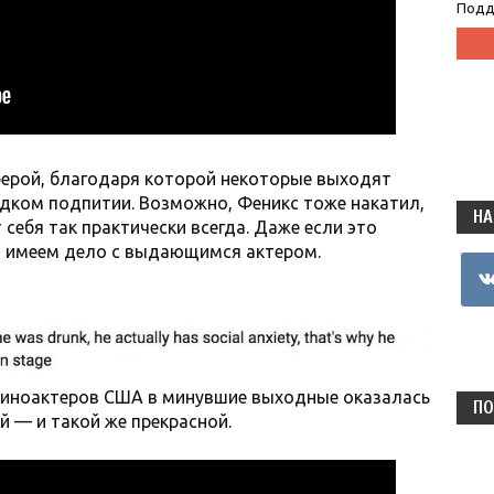
Подд
ферой, благодаря которой некоторые выходят
ядком подпитии. Возможно, Феникс тоже накатил,
НА
 себя так практически всегда. Даже если это
ы имеем дело с выдающимся актером.
vkon
 киноактеров США в минувшие выходные оказалась
ПО
й — и такой же прекрасной.