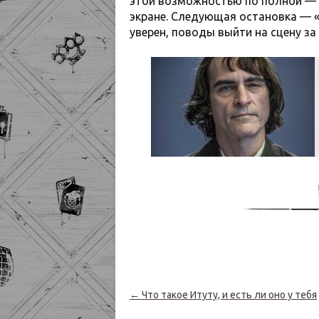
этой возможностью по полной — на
экране. Следующая остановка — «
уверен, поводы выйти на сцену за
Навигация по записям
←
Что такое Итуту, и есть ли оно у тебя