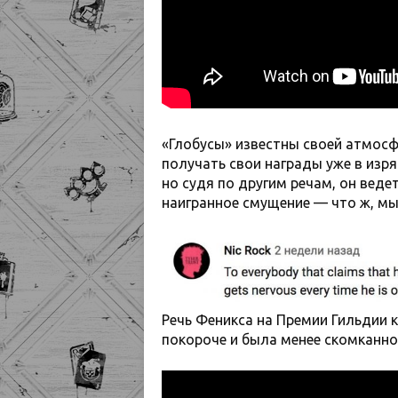
«Глобусы» известны своей атмос
получать свои награды уже в изр
но судя по другим речам, он ведет
наигранное смущение — что ж, м
Речь Феникса на Премии Гильдии
покороче и была менее скомканно