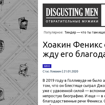
Популярное:
Тиндер — что ты там ищеш
Хоакин Феникс 
жду его благод
КИНО
|
21.01.2020
Стас Ломакин
В 2019 году в Голливуде не было 
том, что он блестяще сыграл Джо
уже с удвоенной силой — вспомни
непростую биографию. И еще — в 
благодарственные речи Феникса. 