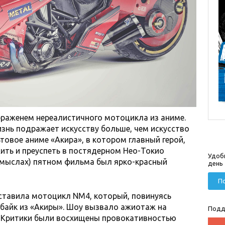
ображенем нереалистичного мотоцикла из аниме.
изнь подражает искусству больше, чем искусство
товое аниме «Акира», в котором главный герой,
ить и преуспеть в постядерном Нео-Токио
Удоб
смыслах) пятном фильма был ярко-красный
день
По
ставила мотоцикл NM4, который, повинуясь
 байк из «Акиры». Шоу вызвало ажиотаж на
Подд
. Критики были восхищены провокативностью