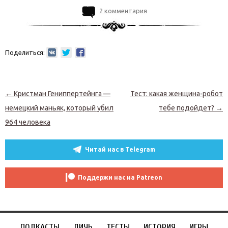
2 комментария
Поделиться:
Навигация по записям
←
Кристман Гениппертейнга —
Тест: какая женщина-робот
немецкий маньяк, который убил
тебе подойдет?
→
964 человека
Читай нас в Telegram
Поддержи нас на Patreon
ПОДКАСТЫ
ДИЧЬ
ТЕСТЫ
ИСТОРИЯ
ИГРЫ