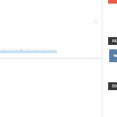
НА
 Raccoons 🦝 (@cutest.raccoons)
vkon
ПО