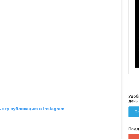
Удоб
день
 эту публикацию в Instagram
По
Подд