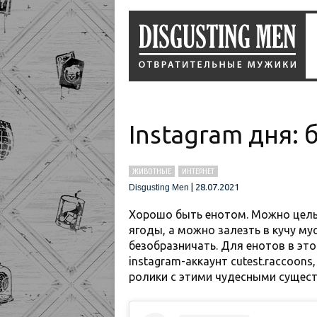
Instagram дня:
ЖИВОТНЫЕ
ИНТЕРНЕТ
|
28.07.2021
Disgusting Men
Хорошо быть енотом. Можно целы
ягоды, а можно залезть в кучу му
безобразничать. Для енотов в эт
instagram-аккаунт cutest.raccoon
ролики с этими чудесными сущес