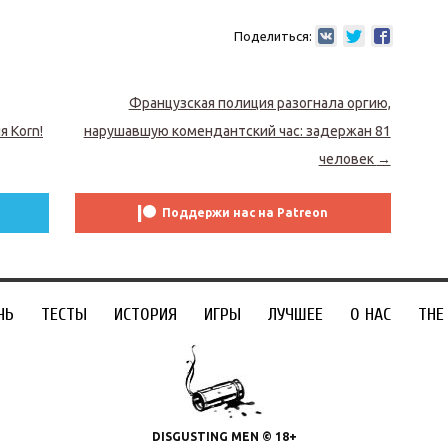
Поделиться:
Французская полиция разогнала оргию,
 Korn!
нарушавшую комендантский час: задержан 81
человек
→
Поддержи нас на Patreon
ЧЬ
ТЕСТЫ
ИСТОРИЯ
ИГРЫ
ЛУЧШЕЕ
О НАС
THE
DISGUSTING MEN © 18+