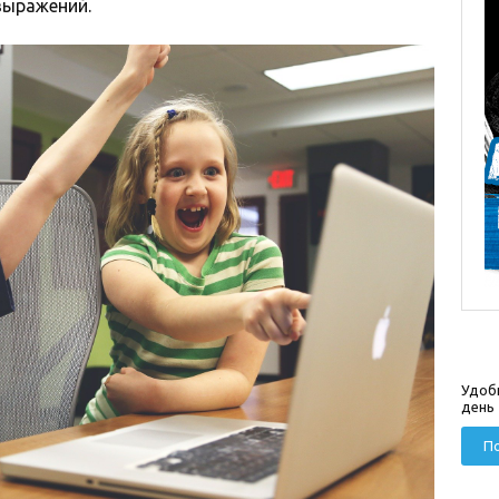
выражений.
Удоб
день
По