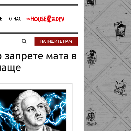
Е
О НАС
НАПИШИТЕ НАМ
 запрете мата в
чаще