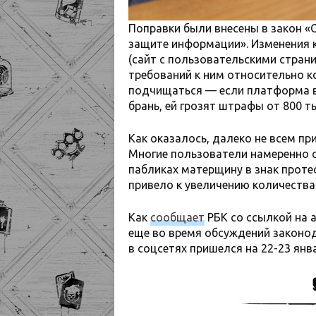
Поправки были внесены в закон 
защите информации». Изменения 
(сайт с пользовательскими страни
требований к ним относительно 
подчищаться — если платформа в
брань, ей грозят штрафы от 800 т
Как оказалось, далеко не всем пр
Многие пользователи намеренно ст
пабликах матерщину в знак протес
привело к увеличению количеств
Как
сообщает
РБК со ссылкой на а
еще во время обсуждений законо
в соцсетях пришелся на 22-23 ян