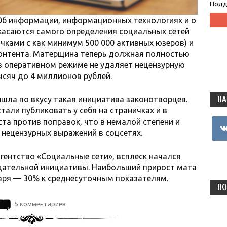
Подд
«Об информации, информационных технологиях и о
касаются самого определения социальных сетей
чками с как минимум 500 000 активных юзеров) и
контента. Матерщина теперь должная полностью
 оперативном режиме не удаляет нецензурную
ысяч до 4 миллионов рублей.
ишла по вкусу такая инициатива законотворцев.
НА
али публиковать у себя на страничках и в
та против поправок, что в немалой степени и
vkon
а нецензурных выражений в соцсетях.
гентство «Социальные сети», всплеск начался
дательной инициативы. Наибольший прирост мата
варя — 30% к среднесуточным показателям.
ПО
5 комментариев