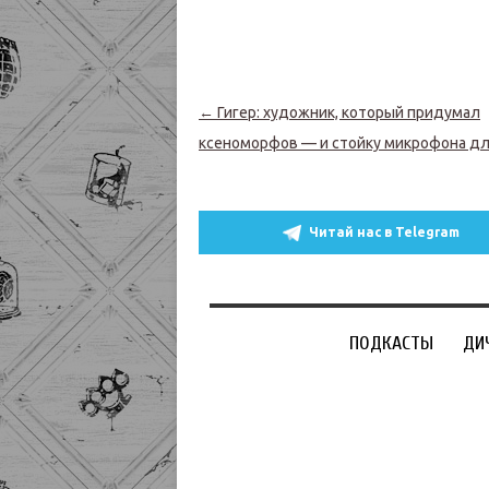
Навигация по записям
←
Гигер: художник, который придумал
ксеноморфов — и стойку микрофона для
Читай нас в Telegram
ПОДКАСТЫ
ДИ