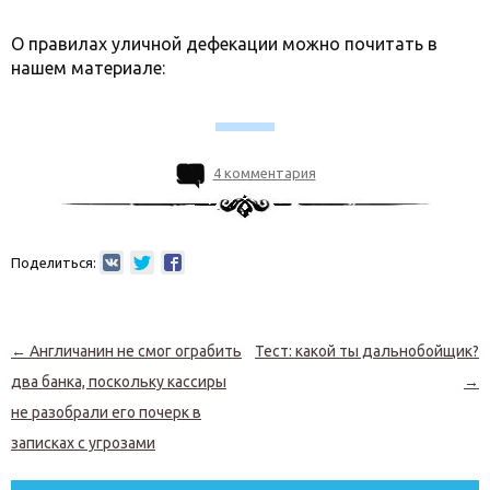
О правилах уличной дефекации можно почитать в
нашем материале:
4 комментария
Поделиться:
Навигация по записям
←
Англичанин не смог ограбить
Тест: какой ты дальнобойщик?
два банка, поскольку кассиры
→
не разобрали его почерк в
записках с угрозами