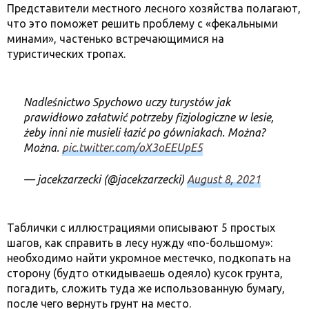
Представители местного лесного хозяйства полагают,
что это поможет решить проблему с «фекальными
минами», частенько встречающимися на
туристических тропах.
Nadleśnictwo Spychowo uczy turystów jak
prawidłowo załatwić potrzeby fizjologiczne w lesie,
żeby inni nie musieli łazić po gówniakach. Można?
Można.
pic.twitter.com/oX3oEEUpE5
— jacekzarzecki (@jacekzarzecki)
August 8, 2021
Таблички с иллюстрациями описывают 5 простых
шагов, как справить в лесу нужду «по-большому»:
необходимо найти укромное местечко, подкопать на
сторону (будто откидываешь одеяло) кусок грунта,
погадить, сложить туда же использованную бумагу,
после чего вернуть грунт на место.