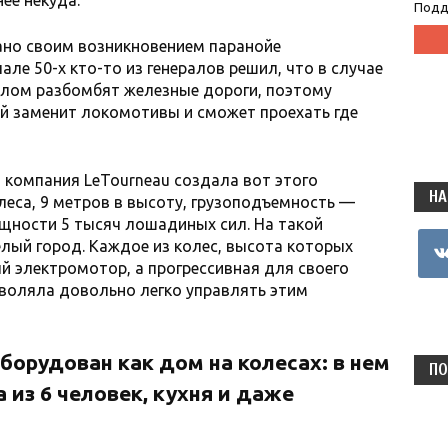
Подд
ано своим возникновением паранойе
ле 50-х кто-то из генералов решил, что в случае
лом разбомбят железные дороги, поэтому
й заменит локомотивы и сможет проехать где
я компания LeTourneau создала вот этого
НА
олеса, 9 метров в высоту, грузоподъемность —
ощности 5 тысяч лошадиных сил. На такой
vkon
лый город. Каждое из колес, высота которых
й электромотор, а прогрессивная для своего
воляла довольно легко управлять этим
борудован как дом на колесах: в нем
ПО
из 6 человек, кухня и даже