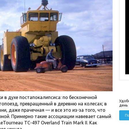
и в духе постапокалипсиса: по бесконечной
Удоб
опоезд, превращенный в деревню на колесах; в
день
ни, даже прачечная — и все это из-за того, что
По
ной. Примерно такие ассоциации навевает самый
ourneau TC-497 Overland Train Mark II. Как
ее некуда.