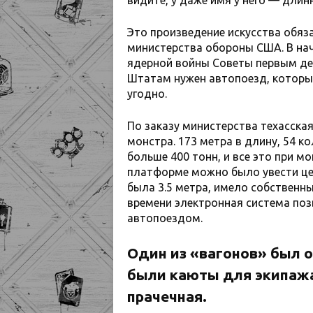
Это произведение искусства обяз
министерства обороны США. В нача
ядерной войны Советы первым де
Штатам нужен автопоезд, которы
угодно.
По заказу министерства техасска
монстра. 173 метра в длину, 54 к
больше 400 тонн, и все это при м
платформе можно было увести це
была 3.5 метра, имело собственны
времени электронная система поз
автопоездом.
Один из «вагонов» был о
были каюты для экипажа 
прачечная.