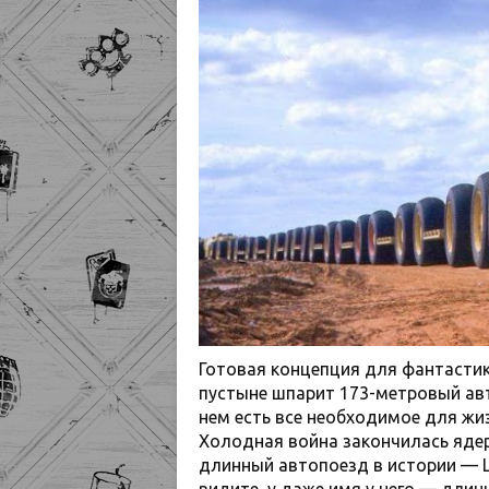
Готовая концепция для фантастик
пустыне шпарит 173-метровый авт
нем есть все необходимое для жиз
Холодная война закончилась ядер
длинный автопоезд в истории — LeT
видите, у даже имя у него — длинн