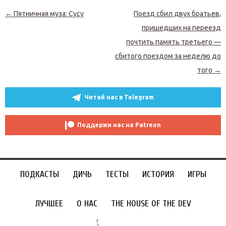
Навигация по записям
←
Пятничная муза: Сусу
Поезд сбил двух братьев,
пришедших на переезд
почтить память третьего —
сбитого поездом за неделю до
того
→
Читай нас в Telegram
Поддержи нас на Patreon
ПОДКАСТЫ
ДИЧЬ
ТЕСТЫ
ИСТОРИЯ
ИГРЫ
ЛУЧШЕЕ
О НАС
THE HOUSE OF THE DEV