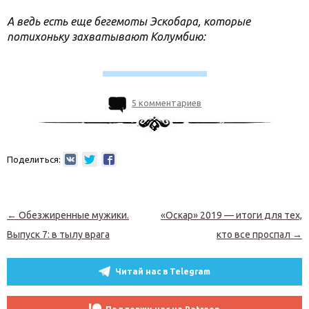
А ведь есть еще бегемоты Эскобара, которые
потихоньку захватывают Колумбию:
5 комментариев
Поделиться:
Навигация по записям
←
Обезжиренные мужики.
«Оскар» 2019 — итоги для тех,
Выпуск 7: в тылу врага
кто все проспал
→
Читай нас в Telegram