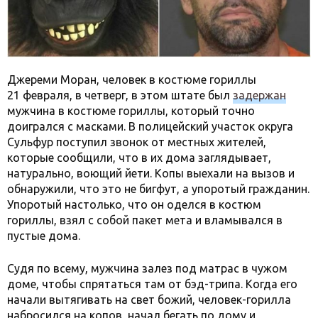
Джереми Моран, человек в костюме гориллы
21 февраля, в четверг, в этом штате был
задержан
мужчина в костюме гориллы, который точно
доигрался с масками. В полицейский участок округа
Сульфур поступил звонок от местных жителей,
которые сообщили, что в их дома заглядывает,
натурально, воющий йети. Копы выехали на вызов и
обнаружили, что это не бигфут, а упоротый гражданин.
Упоротый настолько, что он оделся в костюм
гориллы, взял с собой пакет мета и вламывался в
пустые дома.
Судя по всему, мужчина залез под матрас в чужом
доме, чтобы спрятаться там от бэд-трипа. Когда его
начали вытягивать на свет божий, человек-горилла
набросился на копов, начал бегать по дому и