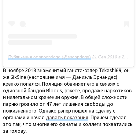
Публикация от snoopdogg (@snoopdogg)
21 Сен 2019 в 2:50 PDT
В ноябре 2018 знаменитый ганста-рэпер Tekashi69, он
же 6ix9ine (настоящее имя — Даниэль Эрнандес)
крепко попался. Полиция обвиняет его в связях с
одиозной бандой Bloods, рэкете, продаже наркотиков
и нелегальном хранении оружия. В общей сложности
парню грозило от 47 лет лишения свободы до
пожизненного. Однако рэпер пошел на сделку с
органами и начал
давать показания
. Причем сделал
это так, что многие его фанаты и коллеги похватались
за голову.