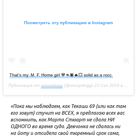
Посмотреть эту публикацию в Instagram
That’s my. M. F. Home girl 💙👊🏿🔥💥 solid as a rocc.
Публикация от
snoopdogg
(@snoopdogg)
23 Сен 2019 в 11:35 PDT
«Пока мы наблюдаем, как Текаши 69 (или как там
его зовут) стучит на ВСЕХ, я предлагаю всех вас
вспомнить, как Марта Стюарт не сдала НИ
ОДНОГО во время суда. Девчонка не сдалась ни
на йоту и отсидела свой тюремный срок сама,