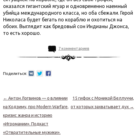
оказался гигантский ягуар и одновременно наемный
убийца международного класса, но оба сбежали. Герой
Николаса будет бегать по кораблю и охотиться на
обоих. Выглядит как бредовый сон Индианы Джонса,
то есть хорошо.
7 комментариев
Поделиться:
Навигация по записям
←
Антон Логвинов — о влиянии
15 гифок с Моникой Беллуччи,
на Кодзиму, про Modern Warfare,
от которых захватывает дух
→
кризис жанра и историю
«Игромании». Подкаст
«Отвратительные мужики».