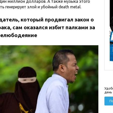
один миллион долларов. А также музыка этого
ь генерирует злой и убойный death metal.
атель, который продвигал закон о
рака, сам оказался избит палками за
релюбодеяние
Удоб
день
По