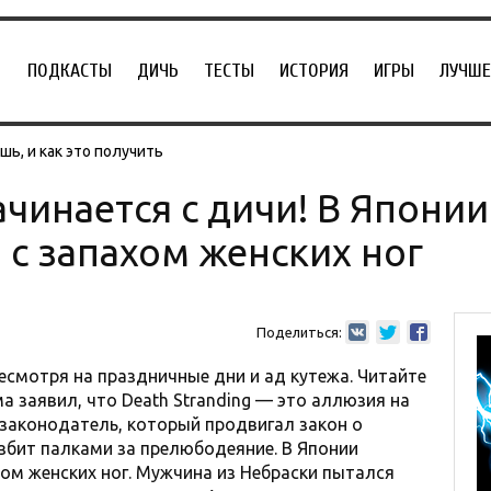
ПОДКАСТЫ
ДИЧЬ
ТЕСТЫ
ИСТОРИЯ
ИГРЫ
ЛУЧШЕ
ь, и как это получить
чинается с дичи! В Японии
 с запахом женских ног
Поделиться:
есмотря на праздничные дни и ад кутежа. Читайте
 заявил, что Death Stranding — это аллюзия на
 законодатель, который продвигал закон о
 избит палками за прелюбодеяние. В Японии
хом женских ног. Мужчина из Небраски пытался