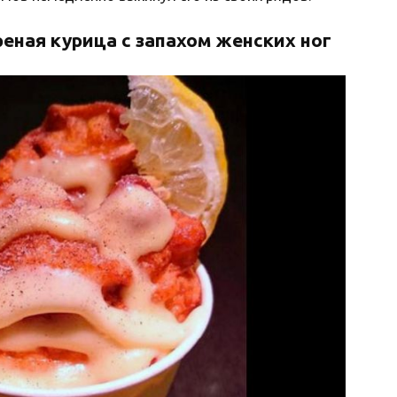
еная курица с запахом женских ног