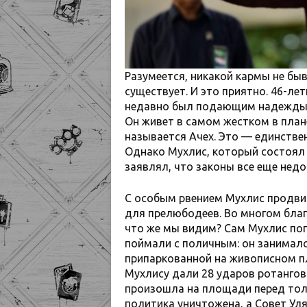
Разумеется, никакой кармы не быва
существует. И это приятно. 46-л
недавно был подающим надежды 
Он живет в самом жестком в план
называется Ачех. Это — единствен
Однако Мухлис, который состоял 
заявлял, что законы все еще нед
С особым рвением Мухлис продви
для прелюбодеев. Во многом благо
что же мы видим? Сам Мухлис по
поймали с поличным: он занималс
припаркованной на живописном п
Мухлису дали 28 ударов ротангово
произошла на площади перед тол
политика уничтожена, а Совет Ул