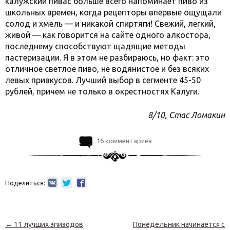
калужский пивас больше всего напоминает пиво из
школьных времен, когда рецепторы впервые ощущали
солод и хмель — и никакой спиртяги! Свежий, легкий,
живой — как говорится на сайте одного алкостора,
последнему способствуют щадящие методы
пастеризации. Я в этом не разбираюсь, но факт: это
отличное светлое пиво, не водянистое и без всяких
левых привкусов. Лучший выбор в сегменте 45-50
рублей, причем не только в окрестностях Калуги.
8/10, Стас Ломакин
16 комментариев
Поделиться:
Навигация по записям
←
11 лучших эпизодов
Понедельник начинается с