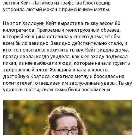
летняя Кейт Латимер из графства Глостершир
устроила лютый махач с применением метлы.
На этот Хэллоуин Кейт вырастила тыкву весом 80
килограммов. Прекрасный монструозный образец,
который женщина оставила у своего дома, чтобы
всем было завидно. Завидно действительно стало, и
кто-то попытался похитить тыкву. Кейт сидела дома,
праздновала, когда увидела, как к ее входу подъехал
пикап, из нее выбежали люди, которые начали грузить
здоровенный плод. Женщина впала в ярость,
достойную Кратоса, схватила метлу и бросилась на
похитителей, отвешивая им заслуженные удары. Тыкву
удалось спасти, силы тьмы были посрамлены.