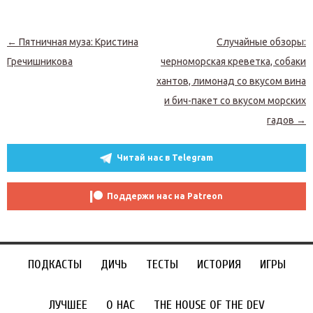
Навигация по записям
←
Пятничная муза: Кристина
Случайные обзоры:
Гречишникова
черноморская креветка, собаки
хантов, лимонад со вкусом вина
и бич-пакет со вкусом морских
гадов
→
Читай нас в Telegram
Поддержи нас на Patreon
ПОДКАСТЫ
ДИЧЬ
ТЕСТЫ
ИСТОРИЯ
ИГРЫ
ЛУЧШЕЕ
О НАС
THE HOUSE OF THE DEV