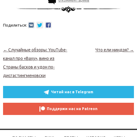
6 комментариев
Поделиться:
Навигация по записям
←
Случайные обзоры: YouTube-
Что ели ниндзя?
→
канал про «Ваху», вино из
Страны басков и удон по-
дисгастингменовски
Читай нас в Telegram
Поддержи нас на Patreon