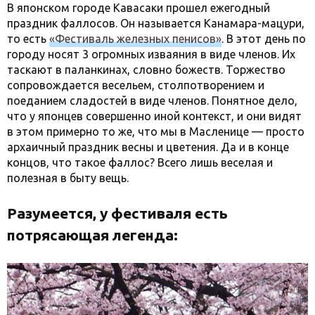
В японском городе Кавасаки прошел ежегодный
праздник фаллосов. Он называется Канамара-мацури,
то есть
«Фестиваль железных пенисов»
. В этот день по
городу носят 3 огромных изваяния в виде членов. Их
таскают в паланкинах, словно божеств. Торжество
сопровождается весельем, столпотворением и
поеданием сладостей в виде членов. Понятное дело,
что у японцев совершенно иной контекст, и они видят
в этом примерно то же, что мы в Масленице — просто
архаичный праздник весны и цветения. Да и в конце
концов, что такое фаллос? Всего лишь веселая и
полезная в быту вещь.
Разумеется, у фестиваля есть
потрясающая легенда: