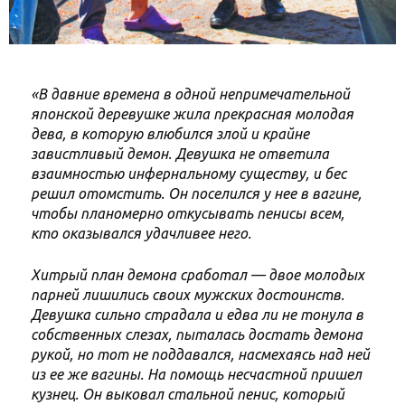
«В давние времена в одной непримечательной
японской деревушке жила прекрасная молодая
дева, в которую влюбился злой и крайне
завистливый демон. Девушка не ответила
взаимностью инфернальному существу, и бес
решил отомстить. Он поселился у нее в вагине,
чтобы планомерно откусывать пенисы всем,
кто оказывался удачливее него.
Хитрый план демона сработал — двое молодых
парней лишились своих мужских достоинств.
Девушка сильно страдала и едва ли не тонула в
собственных слезах, пыталась достать демона
рукой, но тот не поддавался, насмехаясь над ней
из ее же вагины. На помощь несчастной пришел
кузнец. Он выковал стальной пенис, который