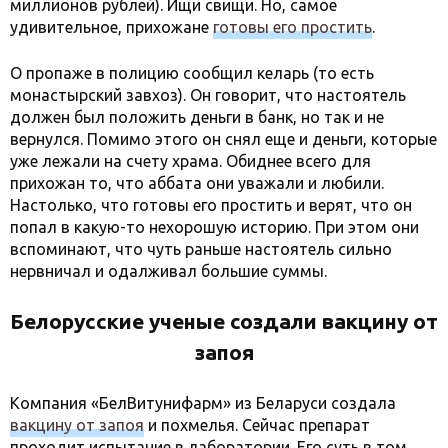
миллионов рублей). Ищи свищи. Но, самое
удивительное, прихожане
готовы его простить
.
О пропаже в полицию сообщил келарь (то есть
монастырский завхоз). Он говорит, что настоятель
должен был положить деньги в банк, но так и не
вернулся. Помимо этого он снял еще и деньги, которые
уже лежали на счету храма. Обиднее всего для
прихожан то, что аббата они уважали и любили.
Настолько, что готовы его простить и верят, что он
попал в какую-то нехорошую историю. При этом они
вспоминают, что чуть раньше настоятель сильно
нервничал и одалживал большие суммы.
Белорусские ученые создали вакцину от
запоя
Компания «БелВитунифарм» из Беларуси создала
вакцину от запоя
и похмелья. Сейчас препарат
проходит испытание в лаборатории. Его суть в том,