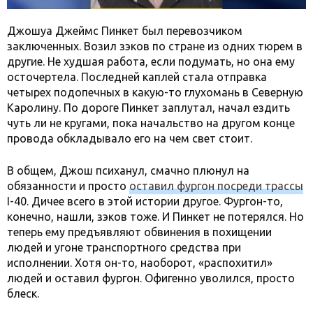
Джошуа Джеймс Пинкет был перевозчиком
заключенных. Возил зэков по стране из одних тюрем в
другие. Не худшая работа, если подумать, но она ему
осточертела. Последней каплей стала отправка
четырех подопечных в какую-то глухомань в Северную
Каролину. По дороге Пинкет заплутал, начал ездить
чуть ли не кругами, пока начальство на другом конце
провода обкладывало его на чем свет стоит.
В общем, Джош психанул, смачно плюнул на
обязанности и просто
оставил фургон посреди трассы
I-40. Дичее всего в этой истории другое. Фургон-то,
конечно, нашли, зэков тоже. И Пинкет не потерялся. Но
теперь ему предъявляют обвинения в похищении
людей и угоне транспортного средства при
исполнении. Хотя он-то, наоборот, «распохитил»
людей и оставил фургон. Офигенно уволился, просто
блеск.