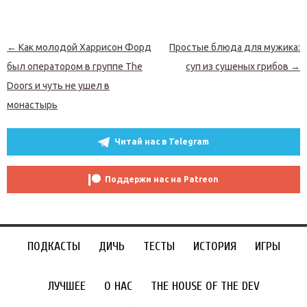
Навигация по записям
←
Как молодой Харрисон Форд
Простые блюда для мужика:
был оператором в группе The
суп из сушеных грибов
→
Doors и чуть не ушел в
монастырь
Читай нас в Telegram
Поддержи нас на Patreon
ПОДКАСТЫ
ДИЧЬ
ТЕСТЫ
ИСТОРИЯ
ИГРЫ
ЛУЧШЕЕ
О НАС
THE HOUSE OF THE DEV