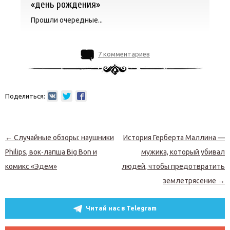
«день рождения»
Прошли очередные...
7 комментариев
Поделиться:
Навигация по записям
←
Случайные обзоры: наушники
История Герберта Маллина —
Philips, вок-лапша Big Bon и
мужика, который убивал
комикс «Эдем»
людей, чтобы предотвратить
землетрясение
→
Читай нас в Telegram