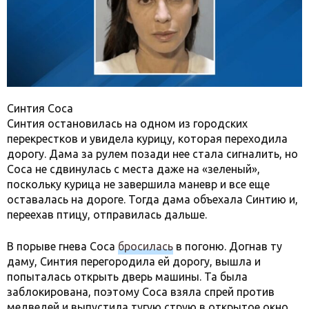
Синтия Соса
Синтия остановилась на одном из городских
перекрестков и увидела курицу, которая переходила
дорогу. Дама за рулем позади нее стала сигналить, но
Соса не сдвинулась с места даже на «зеленый»,
поскольку курица не завершила маневр и все еще
оставалась на дороге. Тогда дама объехала Синтию и,
переехав птицу, отправилась дальше.
В порыве гнева Соса
бросилась
в погоню. Догнав ту
даму, Синтия перегородила ей дорогу, вышла и
попыталась открыть дверь машины. Та была
заблокирована, поэтому Соса взяла спрей против
медведей и выпустила тугую струю в открытое окно,