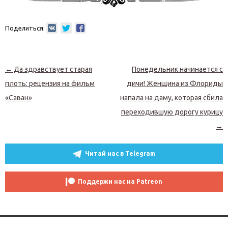
Поделиться:
Навигация по записям
←
Да здравствует старая
Понедельник начинается с
плоть: рецензия на фильм
дичи! Женщина из Флориды
«Саван»
напала на даму, которая сбила
переходившую дорогу курицу
→
Читай нас в Telegram
Поддержи нас на Patreon