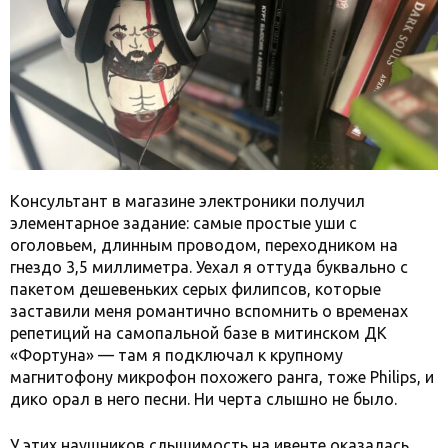
Консультант в магазине электроники получил
элементарное задание: самые простые уши с
оголовьем, длинным проводом, переходником на
гнездо 3,5 миллиметра. Уехал я оттуда буквально с
пакетом дешевеньких серых филипсов, которые
заставили меня романтично вспомнить о временах
репетиций на самопальной базе в митинском ДК
«Фортуна» — там я подключал к крупному
магнитофону микрофон похожего ранга, тоже Philips, и
дико орал в него песни. Ни черта слышно не было.
У этих наушников слышимость на ивенте оказалась