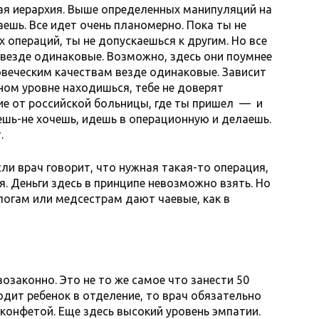
ая иерархия. Выше определенных манипуляций на
ешь. Все идет очень планомерно. Пока ты не
 операций, ты не допускаешься к другим. Но все
 везде одинаковые. Возможно, здесь они поумнее
овеческим качествам везде одинаковые. Зависит
ном уровне находишься, тебе не доверят
чие от российской больницы, где ты пришел — и
чешь-не хочешь, идешь в операционную и делаешь.
т.
сли врач говорит, что нужная такая-то операция,
. Деньги здесь в принципе невозможно взять. Но
логам или медсестрам дают чаевые, как в
возаконно. Это не то же самое что занести 50
ходит ребенок в отделение, то врач обязательно
конфетой. Еще здесь высокий уровень эмпатии.