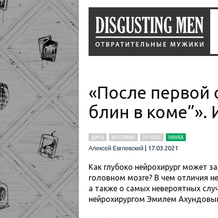
«После первой 
блин в коме”».
ДИЧЬ
ИНТЕРВЬЮ
ЛУЧШЕЕ
НАУКА
|
17.03.2021
Алексей Евглевский
Как глубоко нейрохирург может за
головном мозге? В чем отличия н
а также о самых невероятных слу
нейрохирургом Эмилем Ахундовы