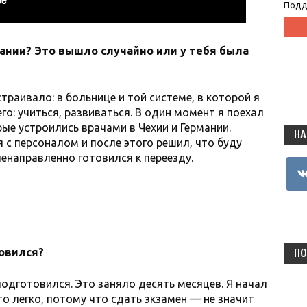
Подд
ании? Это вышло случайно или у тебя была
страивало: в больнице и той системе, в которой я
го: учиться, развиваться. В один момент я поехал
ые устроились врачами в Чехии и Германии.
НА
 с персоналом и после этого решил, что буду
ленаправленно готовился к переезду.
vkon
товился?
ПО
подготовился. Это заняло десять месяцев. Я начал
это легко, потому что сдать экзамен — не значит