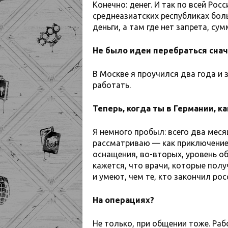
Конечно: денег. И так по всей Росс
среднеазиатских республиках боль
деньги, а там где нет запрета, су
Не было идеи перебраться снача
В Москве я проучился два года и з
работать.
Теперь, когда ты в Германии, к
Я немного пробыл: всего два меся
рассматриваю — как приключение 
оснащения, во-вторых, уровень об
кажется, что врачи, которые пол
и умеют, чем те, кто закончил ро
На операциях?
Не только, при общении тоже. Раб