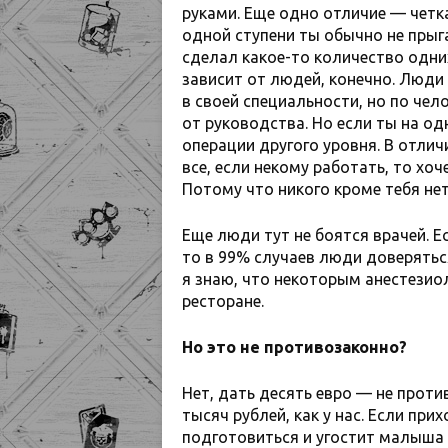
руками. Еще одно отличие — четк
одной ступени ты обычно не прыга
сделал какое-то количество одних
зависит от людей, конечно. Люди
в своей специальности, но по чел
от руководства. Но если ты на од
операции другого уровня. В отли
все, если некому работать, то хо
Потому что никого кроме тебя не
Еще люди тут не боятся врачей. Е
то в 99% случаев люди доверяться
я знаю, что некоторым анестезио
ресторане.
Но это не противозаконно?
Нет, дать десять евро — не проти
тысяч рублей, как у нас. Если при
подготовиться и угостит малыша 