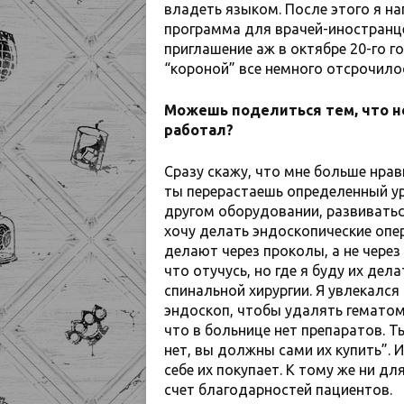
владеть языком. После этого я на
программа для врачей-иностранце
приглашение аж в октябре 20-го го
“короной” все немного отсрочило
Можешь поделиться тем, что не
работал?
Сразу скажу, что мне больше нрав
ты перерастаешь определенный ур
другом оборудовании, развиваться
хочу делать эндоскопические опе
делают через проколы, а не через
что отучусь, но где я буду их де
спинальной хирургии. Я увлекался
эндоскоп, чтобы удалять гематомы
что в больнице нет препаратов. Т
нет, вы должны сами их купить”. 
себе их покупает. К тому же ни дл
счет благодарностей пациентов.