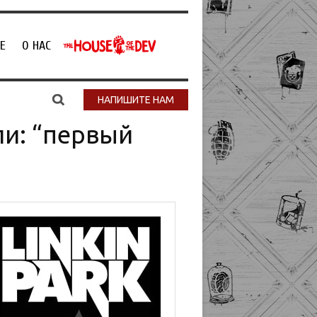
Е
О НАС
НАПИШИТЕ НАМ
ли: “первый
м