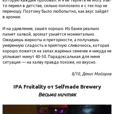
которую каждый пробовал. А я её терпеть не могу. Как-
то переел в детстве, сильно поплохело и с тех пор не
переношу. Поэтому было любопытно, как вкус зайдёт
в аромке.
И на удивление, зашёл хорошо. Из банки реально
пахнет халвой, аромат узнаётся моментально.
Ожидаешь жирноты и приторности, а получаешь
умеренную сладость и приятную сливочнось, которая
хорошо ложится на запах жареных семечек и никуда не
уплывает минут 40-50. Парадоксальная для меня
ситуация — на халву правда похоже, но вкусно.
8/10, Денис Майоров
IPA Fruitality от Selfmade Brewery
Весьма ничтяк