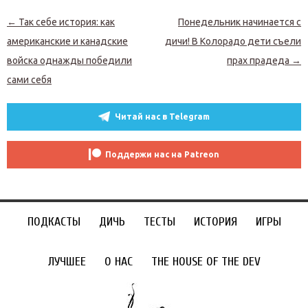
Навигация по записям
←
Так себе история: как
Понедельник начинается с
американские и канадские
дичи! В Колорадо дети съели
войска однажды победили
прах прадеда
→
сами себя
Читай нас в Telegram
Поддержи нас на Patreon
ПОДКАСТЫ
ДИЧЬ
ТЕСТЫ
ИСТОРИЯ
ИГРЫ
ЛУЧШЕЕ
О НАС
THE HOUSE OF THE DEV