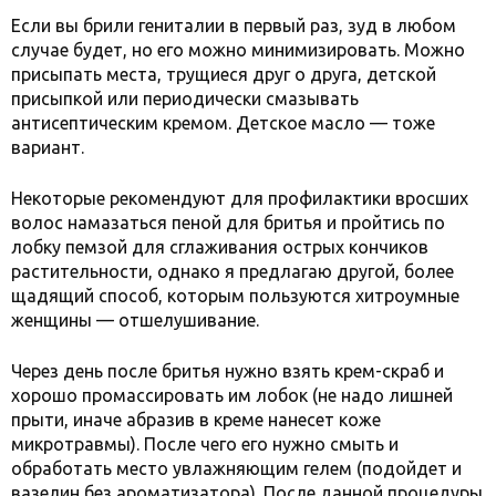
Если вы брили гениталии в первый раз, зуд в любом
случае будет, но его можно минимизировать. Можно
присыпать места, трущиеся друг о друга, детской
присыпкой или периодически смазывать
антисептическим кремом. Детское масло — тоже
вариант.
Некоторые рекомендуют для профилактики вросших
волос намазаться пеной для бритья и пройтись по
лобку пемзой для сглаживания острых кончиков
растительности, однако я предлагаю другой, более
щадящий способ, которым пользуются хитроумные
женщины — отшелушивание.
Через день после бритья нужно взять крем-скраб и
хорошо промассировать им лобок (не надо лишней
прыти, иначе абразив в креме нанесет коже
микротравмы). После чего его нужно смыть и
обработать место увлажняющим гелем (подойдет и
вазелин без ароматизатора). После данной процедуры