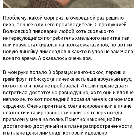
Проблему, какой сюрприз, в очередной раз решило
пиво, точнее один его производитель. С продукцией
Волковской пивоварни любой хоть сколько-то
интересующийся потребитель хмельного напитка так
или иначе сталкивался на полках магазинов, но вот их
новую линейку лимонадов я как-то в упор не замечала
все это время. А оказалось очень зря.
В мои руки попало 3 образца: манго-кокос, персик и
грейпфрут-гибискус (в линейке есть ещё арбузный вкус,
но вот его я пока не пробовала). И если первые два я
встретила достаточно равнодушно, хотя они и вполне
неплохие, то вот последний поразил меня в самое мое
сердечко. Очень приятный, сбалансированный в плане
сладости и газированности напиток теперь всегда
припасён у меня на полке. Приятно наконец найти
достаточно доступный и в плане распространённости,
и в плане цены лимонад, который идеально