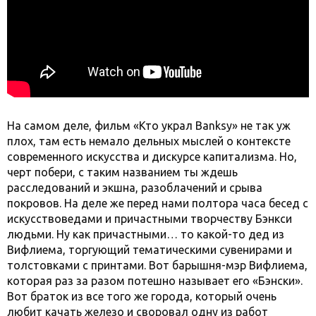
На самом деле, фильм «Кто украл Banksy» не так уж
плох, там есть немало дельных мыслей о контексте
современного искусства и дискурсе капитализма. Но,
черт побери, с таким названием ты ждешь
расследований и экшна, разоблачений и срыва
покровов. На деле же перед нами полтора часа бесед с
искусствоведами и причастными творчеству Бэнкси
людьми. Ну как причастными… то какой-то дед из
Вифлиема, торгующий тематическими сувенирами и
толстовками с принтами. Вот барышня-мэр Вифлиема,
которая раз за разом потешно называет его «Бэнски».
Вот браток из все того же города, который очень
любит качать железо и своровал одну из работ