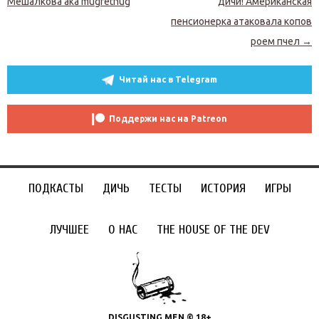
Мешалкова aka mugretnug
дичи! Американская
пенсионерка атаковала копов
роем пчел
→
Читай нас в Telegram
Поддержи нас на Patreon
ПОДКАСТЫ
ДИЧЬ
ТЕСТЫ
ИСТОРИЯ
ИГРЫ
ЛУЧШЕЕ
О НАС
THE HOUSE OF THE DEV
DISGUSTING MEN © 18+