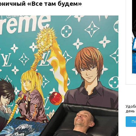
роничный «Все там будем»
Удоб
день
По