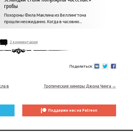
гробы
Похороны Фила Маклина из Веллингтона
прошли неожиданно. Когда в часовню...
2 комментария
Поделиться:
кла в
Тропические химеры Джона Чинга
→
Поддержи нас на Patreon