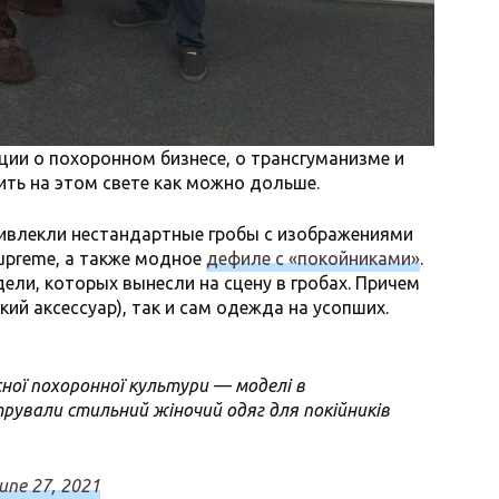
ии о похоронном бизнесе, о трансгуманизме и
жить на этом свете как можно дольше.
ривлекли нестандартные гробы с изображениями
upreme, а также модное
дефиле с «покойниками»
.
ели, которых вынесли на сцену в гробах. Причем
кий аксессуар), так и сам одежда на усопших.
ної похоронної культури — моделі в
рували стильний жіночий одяг для покійників
une 27, 2021