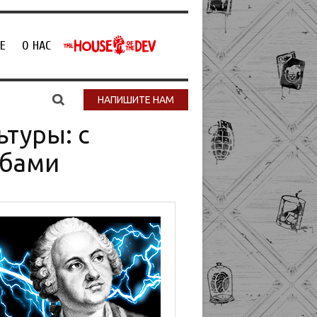
Е
О НАС
НАПИШИТЕ НАМ
туры: с
обами