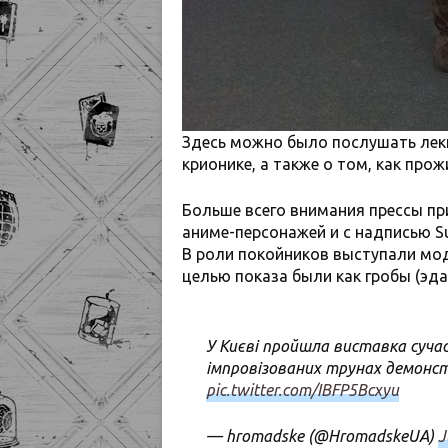
Здесь можно было послушать лекц
крионике, а также о том, как про
Больше всего внимания прессы п
аниме-персонажей и с надписью S
В роли покойников выступали мод
целью показа были как гробы (эда
У Києві пройшла виставка сучас
імпровізованих трунах демонст
pic.twitter.com/IBFP5Bcxyu
— hromadske (@HromadskeUA)
J