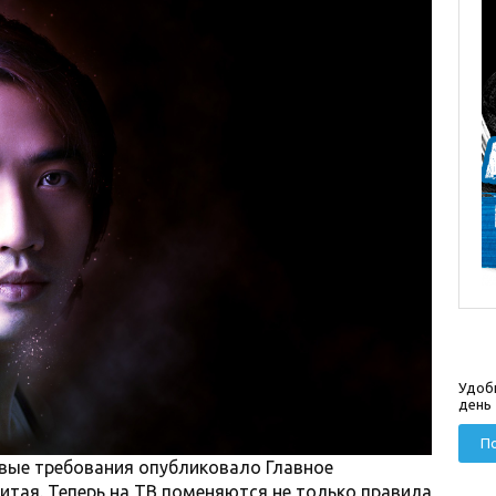
Удоб
день
По
новые требования опубликовало Главное
итая. Теперь на ТВ поменяются не только правила