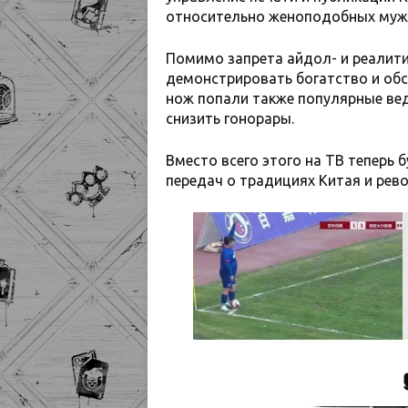
относительно женоподобных мужч
Помимо запрета айдол- и реалити
демонстрировать богатство и об
нож попали также популярные ве
снизить гонорары.
Вместо всего этого на ТВ теперь
передач о традициях Китая и рев