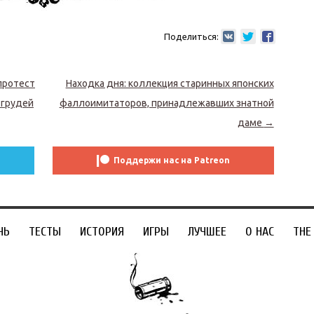
Поделиться:
протест
Находка дня: коллекция старинных японских
 грудей
фаллоимитаторов, принадлежавших знатной
даме
→
Поддержи нас на Patreon
ЧЬ
ТЕСТЫ
ИСТОРИЯ
ИГРЫ
ЛУЧШЕЕ
О НАС
THE