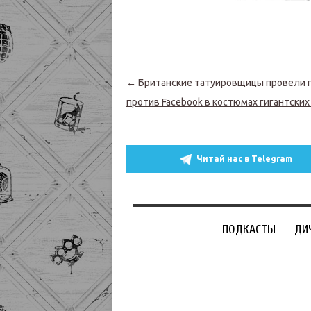
Навигация по записям
←
Британские татуировщицы провели 
против Facebook в костюмах гигантских
Читай нас в Telegram
ПОДКАСТЫ
ДИ