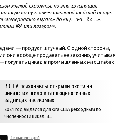
езон мягкой скорлупы, но эти хрустящие
орошую ноту к замечательной тайской пицце.
т «невероятно вкусно» до «ну…э-э…да…».
тним IPA или лагером».
икадами — продукт штучный. С одной стороны,
 ли они вообще продавать ее законно, учитывая
й — покупать цикад в промышленных масштабах
В США психонавты открыли охоту на
цикад: все дело в галлюциногенных
задницах насекомых
2021 год выдался для юга США рекордным по
численности цикад. В...
1 комментарий