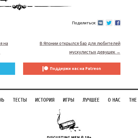
Поделиться:
я на
В Японии открылся бар для любителей
о
мускулистых девушек
→
Поддержи нас на Patreon
ЧЬ
ТЕСТЫ
ИСТОРИЯ
ИГРЫ
ЛУЧШЕЕ
О НАС
THE
DISGUSTING MEN © 18+