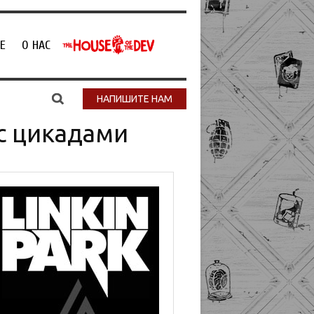
Е
О НАС
НАПИШИТЕ НАМ
с цикадами