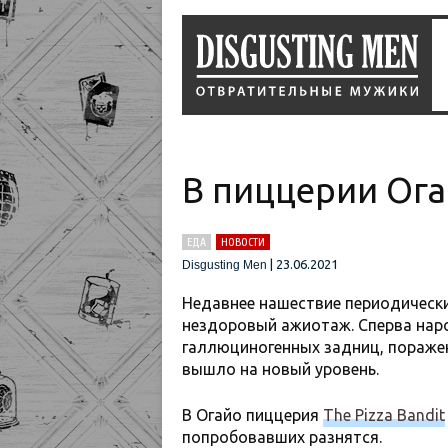
В пиццерии Ога
ЕДА
НОВОСТИ
|
23.06.2021
Disgusting Men
Недавнее нашествие периодически
нездоровый ажиотаж. Сперва наро
галлюциногенных задниц, поражен
вышло на новый уровень.
В Огайо пиццерия
The Pizza Bandit
попробовавших разнятся.