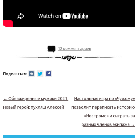
12 комментариев
Поделиться:
Навигация по записям
←
Обезжиренные мужики 2021.
Настольная игра по «Чужому»
Новый герой: пухляш Алексей
позволит переписать историю
«Ностромо» и сыграть за
разных членов экипажа
→