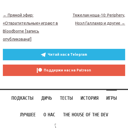
Навигация по записям
←
Прямой эфир:
Тяжелая ноша-10: Periphery,
«Отвратительные» играют в
Ноэл Галлахер и другие
→
Bloodborne [запись
опубликована!]
Читай нас в Telegram
Поддержи нас на Patreon
ПОДКАСТЫ
ДИЧЬ
ТЕСТЫ
ИСТОРИЯ
ИГРЫ
ЛУЧШЕЕ
О НАС
THE HOUSE OF THE DEV