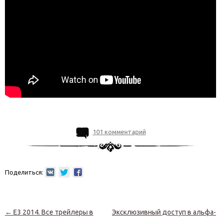
101 комментарий
Поделиться:
Навигация по записям
←
Е3 2014. Все трейлеры в
Эксклюзивный доступ в альфа-