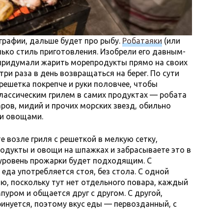
графии, дальше будет про рыбу.
Робатаяки
(или
лько стиль приготовления. Изобрели его давным-
 придумали жарить морепродукты прямо на своих
ри раза в день возвращаться на берег. По сути
 решетка покрепче и руки половчее, чтобы
классическим грилем в самих продуктах — робата
ров, мидий и прочих морских звезд, обильно
и овощами.
 возле гриля с решеткой в мелкую сетку,
родукты и овощи на шпажках и забрасываете это в
о уровень прожарки будет подходящим. С
 еда употребляется стоя, без стола. С одной
ю, поскольку тут нет отдельного повара, каждый
уром и общается друг с другом. С другой,
инуется, поэтому вкус еды — первозданный, с