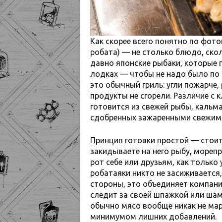
Как скорее всего понятно по фото
робата) — не столько блюдо, ско
давно японские рыбаки, которые
лодках — чтобы не надо было по т
это обычный гриль: угли пожарче,
продукты не сгорели. Различие с 
готовится из свежей рыбы, кальма
сдобренных зажаренными свежим
Принцип готовки простой — стоите
закидываете на него рыбу, мореп
рот себе или друзьям, как тольк
робатаяки никто не засиживается,
стороны, это объединяет компани
следит за своей шпажкой или шамп
обычно мясо вообще никак не мар
минимумом лишних добавлений.