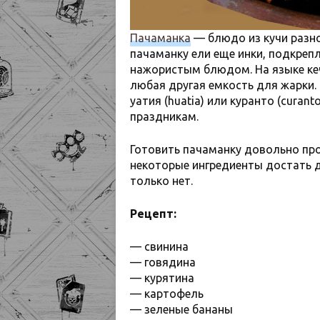
Пачаманка
— блюдо из кучи разно
пачаманку ели еще инки, подкреп
нажористым блюдом. На языке ке
любая другая емкость для жарки. 
уатия (huatia) или куранто (curan
праздникам.
Готовить пачаманку довольно пр
некоторые ингредиенты достать д
только нет.
Рецепт:
— свинина
— говядина
— курятина
— картофель
— зеленые бананы