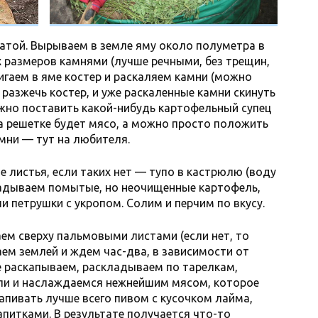
атой. Вырываем в земле яму около полуметра в
х размеров камнями (лучше речными, без трещин,
игаем в яме костер и раскаляем камни (можно
разжечь костер, и уже раскаленные камни скинуть
ожно поставить какой-нибудь картофельный супец
а решетке будет мясо, а можно просто положить
мни — тут на любителя.
 листья, если таких нет — тупо в кастрюлю (воду
кладываем помытые, но неочищенные картофель,
ши петрушки с укропом. Солим и перчим по вкусу.
ем сверху пальмовыми листами (если нет, то
ем землей и ждем час-два, в зависимости от
е раскапываем, раскладываем по тарелкам,
ли и наслаждаемся нежнейшим мясом, которое
апивать лучше всего пивом с кусочком лайма,
апитками. В результате получается что-то