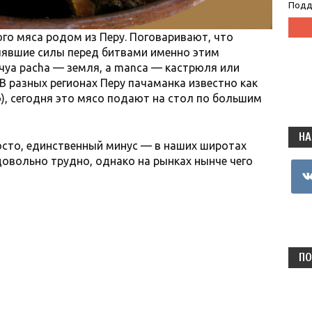
Подд
го мяса родом из Перу. Поговаривают, что
лявшие силы перед битвами именно этим
чуа pacha — земля, а manca — кастрюля или
В разных регионах Перу пачаманка известно как
to), сегодня это мясо подают на стол по большим
НА
осто, единственный минус — в наших широтах
овольно трудно, однако на рынках нынче чего
vkon
ПО