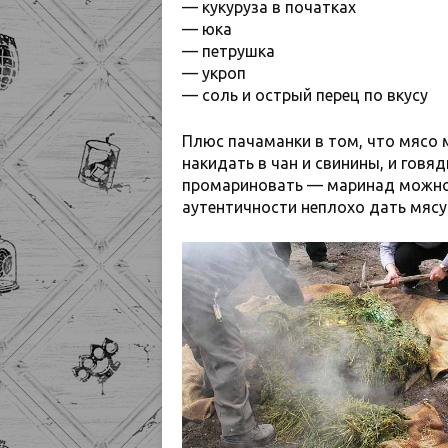
— кукуруза в початках
— юка
— петрушка
— укроп
— соль и острый перец по вкусу
Плюс пачаманки в том, что мясо
накидать в чан и свинины, и говя
промариновать — маринад можно 
аутентичности неплохо дать мясу