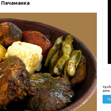
Пачаманка
Удоб
день
По