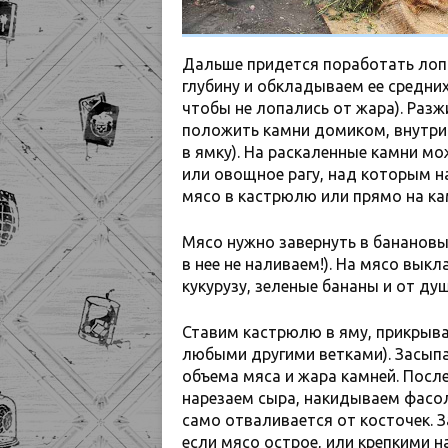
Дальше придется поработать лоп
глубину и обкладываем ее средни
чтобы не лопались от жара). Разж
положить камни домиком, внутри 
в ямку). На раскаленные камни м
или овощное рагу, над которым н
мясо в кастрюлю или прямо на ка
Мясо нужно завернуть в банановые
в нее не наливаем!). На мясо вы
кукурузу, зеленые бананы и от ду
Ставим кастрюлю в яму, прикрыва
любыми другими ветками). Засыпа
объема мяса и жара камней. Посл
нарезаем сыра, накидываем фасо
само отваливается от косточек. З
если мясо острое, или крепкими н