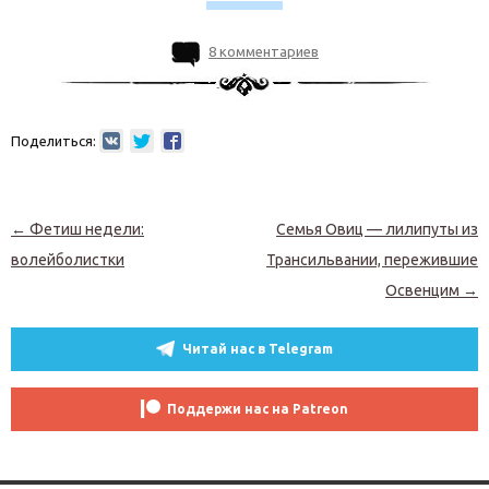
8 комментариев
Поделиться:
Навигация по записям
←
Фетиш недели:
Семья Овиц — лилипуты из
волейболистки
Трансильвании, пережившие
Освенцим
→
Читай нас в Telegram
Поддержи нас на Patreon