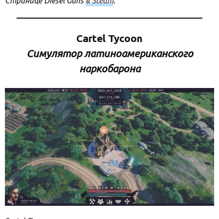
Странице Diesel Guns
в Steam
.
Cartel Tycoon
Симулятор латиноамериканского
наркобарона