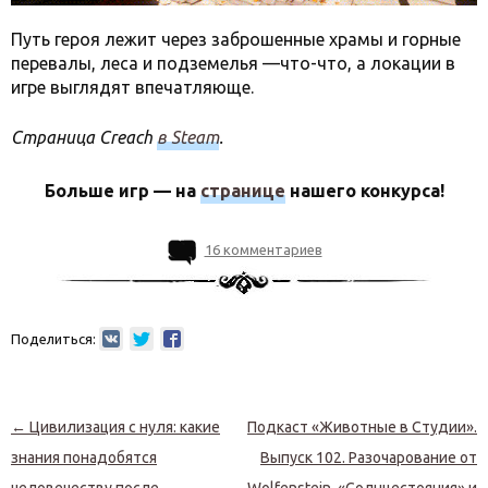
Путь героя лежит через заброшенные храмы и горные
перевалы, леса и подземелья —что-что, а локации в
игре выглядят впечатляюще.
Страница Creach
в Steam
.
Больше игр — на
странице
нашего конкурса!
16 комментариев
Поделиться:
Навигация по записям
←
Цивилизация с нуля: какие
Подкаст «Животные в Студии».
знания понадобятся
Выпуск 102. Разочарование от
человечеству после
Wolfenstein, «Солнцестояния» и