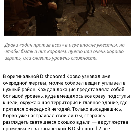
Драки «один против всех» в игре вполне уместны, но
чтобы быть в них королем, нужно или очень хорошо
играть, или снизить уровень сложности.
В оригинальной Dishonored Корво узнавал имя
очередной жертвы, молча собирал вещи и уплывал в
нужный район. Каждая локация представляла собой
большой уровень, куда вмещалось все сразу: подступы
к цели, окружающая территория и главное здание, где
прятался очередной негодяй. Только высадившись,
Корво уже настраивал свои линзы, стараясь
разглядеть светящееся окошко вдали — вдруг жертва
промелькнет за занавеской. В Dishonored 2 все