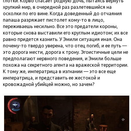
глотки. Корво спасает родную дочь, пытаясь вернуть
хрупкий мир, в очередной раз разлетевшийся на
осколки по его вине. Когда доведенный до отчаяния
папаша разряжает пистолет кому-то в лицо,
переживаешь несильно. Все это предатели короны,
которые снова выставили его круглым идиотом; их все
равно придется казнить.
У Эмили ситуация иная. Она
почему-то твердо уверена, что отец погиб, и ее путь —
это дорога мести, дорога к трону. Эгоистичные цели не
предполагают нервного поведения, и Эмили больше
похожа на секретного агента на вражеской территории.
К тому же, императрица в изгнании — это все еще
императрица, и представить ее жестокой и
кровожадной убийцей можно, но зачем?