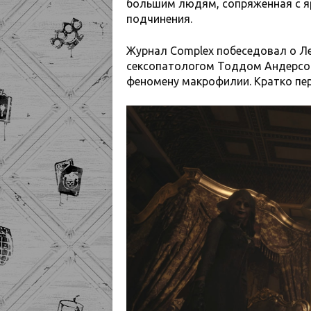
большим людям, сопряженная с 
подчинения.
Журнал Complex побеседовал о Л
сексопатологом Тоддом Андерсо
феномену макрофилии. Кратко пе