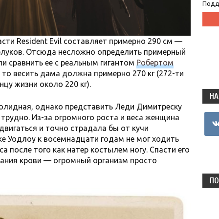
Подд
сти Resident Evil составляет примерно 290 см —
аблуков. Отсюда несложно определить примерный
ли сравнить ее с реальным гигантом
Робертом
, то весить дама должна примерно 270 кг (272-ти
нцу жизни около 220 кг).
НА
солидная, однако представить Леди Димитреску
 трудно. Из-за огромного роста и веса женщина
vkon
двигаться и точно страдала бы от кучи
е Уодлоу к восемнадцати годам не мог ходить
иса после того как натер костылем ногу. Спасти его
ивания крови — огромный организм просто
ПО