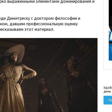
ярко выраженными элементами доминирования и
еди Димитреску с доктором философии и
ном, давшим профессиональную оценку
ресказываем этот материал.
Удоб
день
По