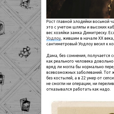
Рост главной злодейки восьмой ча
это с учетом шляпы и высоких к
вес хозяйки замка Димитреску. Ес
Уодлоу
, жившим в начале XX века
сантиметровый Уодлоу весил к ко
Дама, без сомнения, получается 
как реального человека довольно
вряд ли могла бы нормально пере
всевозможных заболеваний. Тот ж
без костылей, а в 22 умер от сепс
не смогли ни операции, ни перел
отказывался работать как надо.