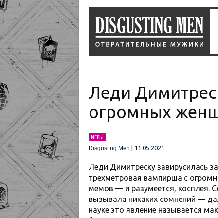
Леди Димитрес
огромных женщ
ИГРЫ
|
11.05.2021
Disgusting Men
Леди Димитреску завирусилась задо
трехметровая вампирша с огромн
мемов — и разумеется, косплея. С
вызывала никаких сомнений — даж
науке это явление называется мак