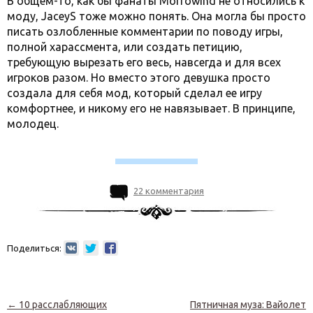
В общем-то, как бы фанаты Morrowind не относились к
моду, JaceyS тоже можно понять. Она могла бы просто
писать озлобленные комментарии по поводу игры,
полной харассмента, или создать петицию,
требующую вырезать его весь, навсегда и для всех
игроков разом. Но вместо этого девушка просто
создала для себя мод, который сделал ее игру
комфортнее, и никому его не навязывает. В принципе,
молодец.
22 комментария
Поделиться:
Навигация по записям
←
10 расслабляющих
Пятничная муза: Вайолет