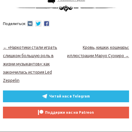
Поделиться:
Навигация по записям
←
«Наркотики стали играть
Кровь, кишки, кошмары:
слишком большую роль в
иллюстрации Маруо Суэхиро
→
жизни музыкантов»: как
закончилась история Led
Zeppelin
Читай нас в Telegram
Поддержи нас на Patreon