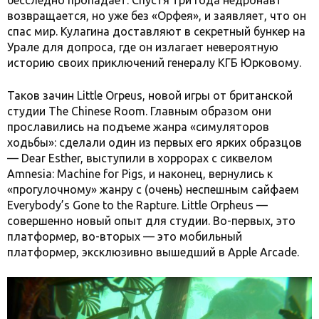
бесследно пропадает. Спустя три года недронавт
возвращается, но уже без «Орфея», и заявляет, что он
спас мир. Кулагина доставляют в секретный бункер на
Урале для допроса, где он излагает невероятную
историю своих приключений генералу КГБ Юрковому.
Таков зачин Little Orpeus, новой игры от британской
студии The Chinese Room. Главным образом они
прославились на подъеме жанра «симуляторов
ходьбы»: сделали один из первых его ярких образцов
— Dear Esther, выступили в хоррорах с сиквелом
Amnesia: Machine for Pigs, и наконец, вернулись к
«прогулочному» жанру с (очень) неспешным сайфаем
Everybody’s Gone to the Rapture. Little Orpheus —
совершенно новый опыт для студии. Во-первых, это
платформер, во-вторых — это мобильный
платформер, эксклюзивно вышедший в Apple Arcade.