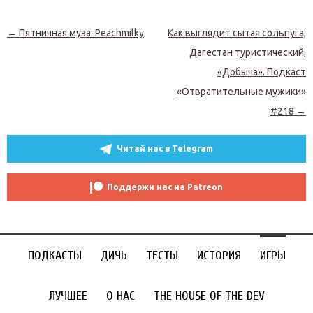
Навигация по записям
←
Пятничная муза: Peachmilky
Как выглядит сытая сольпуга;
Дагестан туристический;
«Добыча». Подкаст
«Отвратительные мужики»
#218
→
Читай нас в Telegram
Поддержи нас на Patreon
ПОДКАСТЫ
ДИЧЬ
ТЕСТЫ
ИСТОРИЯ
ИГРЫ
ЛУЧШЕЕ
О НАС
THE HOUSE OF THE DEV