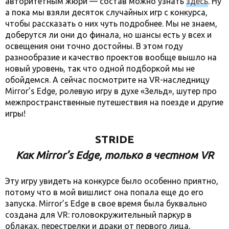
авторитетным жюри — состав можно узнать
здесь
. Ну
а пока мы взяли десяток случайных игр с конкурса,
чтобы рассказать о них чуть подробнее. Мы не знаем,
доберутся ли они до финала, но шансы есть у всех и
освещения они точно достойны. В этом году
разнообразие и качество проектов вообще вышло на
новый уровень, так что одной подборкой мы не
обойдемся. А сейчас посмотрите на VR-наследницу
Mirror’s Edge, ролевую игру в духе «Зельд», шутер про
межпространственные путешествия на поезде и другие
игры!
STRIDE
Как Mirror’s Edge, только в честном VR
Эту игру увидеть на конкурсе было особенно приятно,
потому что в мой вишлист она попала еще до его
запуска. Mirror’s Edge в свое время была буквально
создана для VR: головокружительный паркур в
облаках, перестрелки и драки от первого лица,