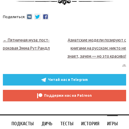
Поделиться:
Навигация по записям
←
Пятничная муза: пост-
Азиатские модели позируют с
роковая Эмма Рут Рандл
книгами на русском: никто не
знает, зачем — но это красиво!
→
Читай нас в Telegram
Поддержи нас на Patreon
ПОДКАСТЫ
ДИЧЬ
ТЕСТЫ
ИСТОРИЯ
ИГРЫ